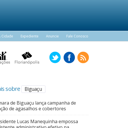
A Cidade
Expediente
Anuncie
Fale Conosco
is sobre
Biguaçu
ara de Biguaçu lança campanha de
ção de agasalhos e cobertores
sidente Lucas Manequinha empossa
istente administrativo efetivo na