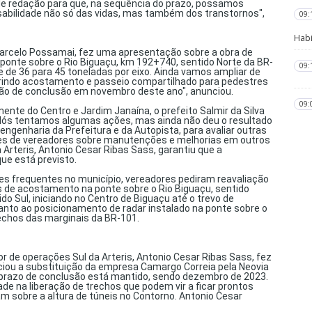
 de redação para que, na sequência do prazo, possamos
sabilidade não só das vidas, mas também dos transtornos",
09:
Habi
 Marcelo Possamai, fez uma apresentação sobre a obra de
ponte sobre o Rio Biguaçu, km 192+740, sentido Norte da BR-
09:
 de 36 para 45 toneladas por eixo. Ainda vamos ampliar de
serindo acostamento e passeio compartilhado para pedestres
visão de conclusão em novembro deste ano", anunciou.
09:
nte do Centro e Jardim Janaína, o prefeito Salmir da Silva
 "Nós tentamos algumas ações, mas ainda não deu o resultado
ngenharia da Prefeitura e da Autopista, para avaliar outras
ções de vereadores sobre manutenções e melhorias em outros
a Arteris, Antonio Cesar Ribas Sass, garantiu que a
ue está previsto.
tes frequentes no município, vereadores pediram reavaliação
vés de acostamento na ponte sobre o Rio Biguaçu, sentido
o Sul, iniciando no Centro de Biguaçu até o trevo de
uanto ao posicionamento de radar instalado na ponte sobre o
echos das marginais da BR-101.
or de operações Sul da Arteris, Antonio Cesar Ribas Sass, fez
ciou a substituição da empresa Camargo Correia pela Neovia
o prazo de conclusão está mantido, sendo dezembro de 2023.
dade na liberação de trechos que podem vir a ficar prontos
m sobre a altura de túneis no Contorno. Antonio Cesar