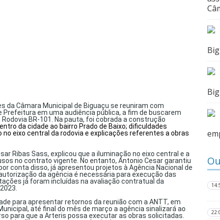
Câm
Bi
Bi
res da Câmara Municipal de Biguaçu se reuniram com
 e Prefeitura em uma audiência pública, a fim de buscarem
 Rodovia BR-101. Na pauta, foi cobrada a construção
Centro da cidade ao bairro Prado de Baixo
;
dificuldades
emp
ão
no eixo central
da rodovia
e
explicações referentes a obras
sar Ribas Sass, explicou que a iluminação no eixo central e a
Ou
usos no contrato vigente. No entanto, Antonio Cesar garantiu
or conta disso, já apresentou projetos à Agência Nacional de
autorização da agência é necessária para execução das
tações já foram incluídas na avaliação contratual da
14:
 2023.
idade para apresentar retornos da reunião com a ANTT, em
unicipal, até final do mês de março a agência sinalizará ao
22:
rso para que a Arteris possa executar as obras solicitadas.