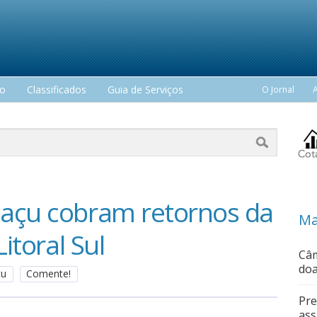
mo
Classificados
Guia de Serviços
O Jornal
uaçu cobram retornos da
Ma
itoral Sul
Câm
doa
çu
Comente!
Pre
ass