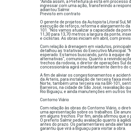
"Ainda assim, a Prefeitura já está em processo
ingressar com uma ação, transferindo a respon
adiantou Salmir.
Previsto em contrato
O gerente de projetos da Autopista Litoral Sul,
execução de reforço, reforma e alargamento da 
101. "Nós vamos atualizar a capacidade da ponte
11,30 para 13,70 metros a largura da ponte, in
e ciclistas. As obras iniciam em abril, com pre
Com relação à drenagem em viadutos, principalme
detalhou as tratativas do Executivo Municipal.
esperado. Estamos buscando, junto à equipe de e
alternativas", comunicou. Quanto a reivindica
trechos da rodovia, o diretor de operações Sul d
concessionária agirá imediatamente dentro do q
A fim de aliviar os congestionamentos e aciden
da Arteris, para instalação de terceira faixa in
Norte; também uma terceira via na BR-101, sentid
Barreiros, na cidade de São José; reavaliação q
Rio Biguaçu; e ainda manutenções em outros tr
Contorno Viário
Com relação às obras do Contorno Viário, o diret
uma apresentação sobre os trabalhos. Ele anun
em alguns trechos. Por fim, ainda afirmou que 
O prefeito Salmir pediu avaliação quanto à agili
antes do prazo. Os parlamentares ainda alertara
garantiu que virá a Biguaçu para visitar a obra.