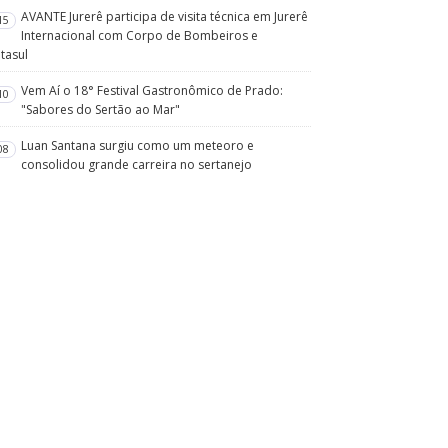
AVANTE Jurerê participa de visita técnica em Jurerê
15
Internacional com Corpo de Bombeiros e
tasul
Vem Aí o 18° Festival Gastronômico de Prado:
10
"Sabores do Sertão ao Mar"
Luan Santana surgiu como um meteoro e
08
consolidou grande carreira no sertanejo