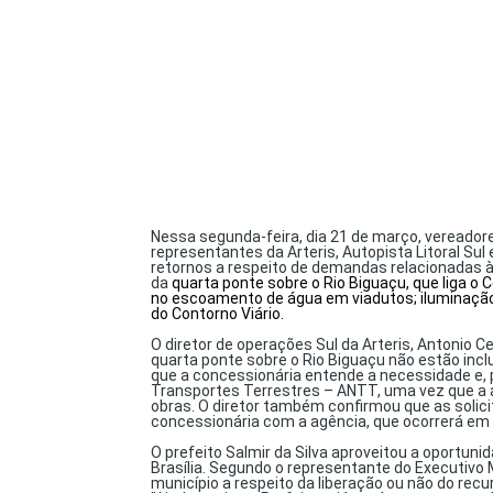
Nessa segunda-feira, dia 21 de março, vereado
representantes da Arteris, Autopista Litoral Sul
retornos a respeito de demandas relacionadas à
da
quarta ponte sobre o
R
io Biguaçu
,
que liga o 
no
escoamento
de
água
em
viadutos
; iluminaç
do
C
ontorno
V
iário.
O diretor de operações Sul da Arteris, Antonio Ce
quarta ponte sobre o Rio Biguaçu não estão incl
que a concessionária entende a necessidade e, p
Transportes Terrestres – ANTT, uma vez que a 
obras. O diretor também confirmou que as solici
concessionária com a agência, que ocorrerá em
O prefeito Salmir da Silva aproveitou a oportun
Brasília. Segundo o representante do Executivo M
município a respeito da liberação ou não do recu