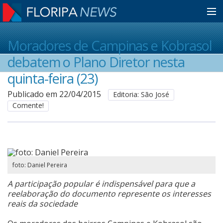
Home
Moradores de Campinas e Kobrasol
debatem o Plano Diretor nesta
Notícias
quinta-feira (23)
Publicado em 22/04/2015
Editoria: São José
Comente!
Colunistas
Classificados
foto: Daniel Pereira
Guia de Serviços
A participação popular é indispensável para que a
reelaboração do documento represente os interesses
reais da sociedade
Anuncie