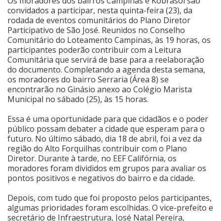
Os moradores dos bairros Campinas e Kobrasol são
convidados a participar, nesta quinta-feira (23), da
Cinema
rodada de eventos comunitários do Plano Diretor
Participativo de São José. Reunidos no Conselho
Comunitário do Loteamento Campinas, às 19 horas, os
participantes poderão contribuir com a Leitura
Agenda Cultural
Comunitária que servirá de base para a reelaboração
do documento. Completando a agenda desta semana,
os moradores do bairro Serraria (Área 8) se
Anuncie
encontrarão no Ginásio anexo ao Colégio Marista
Municipal no sábado (25), às 15 horas.
Fale Conosco
Essa é uma oportunidade para que cidadãos e o poder
público possam debater a cidade que esperam para o
futuro. No último sábado, dia 18 de abril, foi a vez da
região do Alto Forquilhas contribuir com o Plano
Diretor. Durante à tarde, no EEF Califórnia, os
moradores foram divididos em grupos para avaliar os
pontos positivos e negativos do bairro e da cidade.
Depois, com tudo que foi proposto pelos participantes,
algumas prioridades foram escolhidas. O vice-prefeito e
secretário de Infraestrutura, José Natal Pereira,