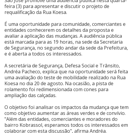
São José promove uma audiência pública nesta quarta-
feira (3) para apresentar e discutir o projeto de
Cinema
requalificação da Rua Koesa.
É uma oportunidade para comunidade, comerciantes e
entidades conhecerem os detalhes da proposta e
Agenda Cultural
avaliar a aplicação das mudanças. A audiência pública
está marcada para as 19 horas, na sede da Secretaria
de Segurança, no segundo andar da sede da Prefeitura,
Anuncie
e é aberta a todos os interessados.
A secretária de Segurança, Defesa Social e Trânsito,
Fale Conosco
Andréa Pacheco, explica que na oportunidade será feita
uma avaliação do teste de mobilidade realizado na Rua
Koesa no dia 20 de agosto. Na ocasião, a pista de
rolamento foi redimensionada com cones para
ampliação das calçadas.
O objetivo foi analisar os impactos da mudança que tem
como objetivo aumentar as áreas verdes e de convívio.
"Além das entidades, comerciantes e moradores do
bairro Kobrassol, esperamos todos os interessados em
colaborar com esta discussão", afirma Andréa.