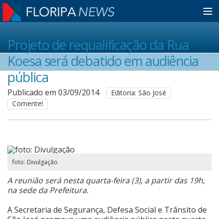
Home
Projeto de requalificação da Rua
Koesa será debatido em audiência
Notícias
pública
Publicado em 03/09/2014
Editoria: São José
Comente!
Colunistas
Classificados
foto: Divulgação
Guia de Serviços
A reunião será nesta quarta-feira (3), a partir das 19h,
na sede da Prefeitura.
Anuncie
A Secretaria de Segurança, Defesa Social e Trânsito de