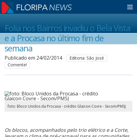
Home
Folia nos Bairros invadiu o Bela Vista
e a Procasa no último fim de
Notícias
semana
Publicado em 24/02/2014
Editoria: São José
Comente!
Colunistas
Classificados
Guia de Serviços
foto: Bloco Unidos da Procasa - crédito Glaicon Covre - Secom/PMSJ
Anuncie
Os blocos, acompanhados pelo trio elétrico e a Corte,
levaram o clima de pré-carnaval para as comunidades.