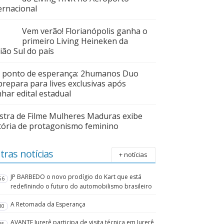
ernacional
Vem verão! Florianópolis ganha o
primeiro Living Heineken da
ião Sul do país
 ponto de esperança: 2humanos Duo
prepara para lives exclusivas após
har edital estadual
tra de Filme Mulheres Maduras exibe
tória de protagonismo feminino
tras notícias
+ notícias
JP BARBEDO o novo prodígio do Kart que está
56
redefinindo o futuro do automobilismo brasileiro
A Retomada da Esperança
00
AVANTE Jurerê participa de visita técnica em Jurerê