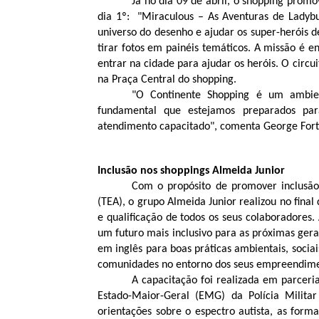
Já no dia 09 de abril, o shopping prom
dia 1º:  "Miraculous – As Aventuras de Ladyb
universo do desenho e ajudar os super-heróis d
tirar fotos em painéis temáticos. A missão é en
entrar na cidade para ajudar os heróis. O circui
na Praça Central do shopping.
"O Continente Shopping é um ambien
fundamental que estejamos preparados par
atendimento capacitado", comenta George Fort
Inclusão nos shoppings Almeida Junior
Com o propósito de promover inclusão 
(TEA), o grupo Almeida Junior realizou no fina
e qualificação de todos os seus colaboradores. A
um futuro mais inclusivo para as próximas ger
em inglês para boas práticas ambientais, socia
comunidades no entorno dos seus empreendime
A capacitação foi realizada em parceri
Estado-Maior-Geral (EMG) da Polícia Milita
orientações sobre o espectro autista, as for