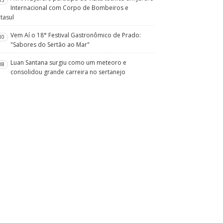
15
Internacional com Corpo de Bombeiros e
tasul
Vem Aí o 18° Festival Gastronômico de Prado:
10
"Sabores do Sertão ao Mar"
Luan Santana surgiu como um meteoro e
08
consolidou grande carreira no sertanejo