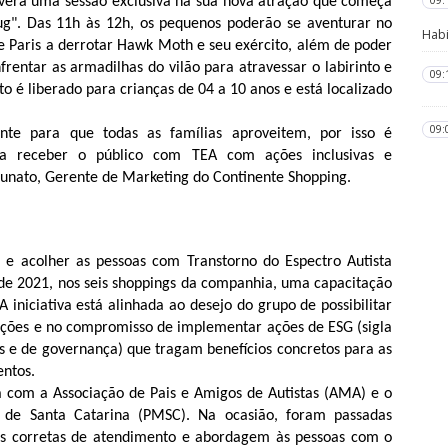
09:
overá uma sessão exclusiva na sua nova atração que começa 
ug". Das 11h às 12h, os pequenos poderão se aventurar no 
Habi
e Paris a derrotar Hawk Moth e seu exército, além de poder 
frentar as armadilhas do vilão para atravessar o labirinto e 
09:
to é liberado para crianças de 04 a 10 anos e está localizado 
09:
te para que todas as famílias aproveitem, por isso é 
a receber o público com TEA com ações inclusivas e 
unato, Gerente de Marketing do Continente Shopping.
e acolher as pessoas com Transtorno do Espectro Autista 
l de 2021, nos seis shoppings da companhia, uma capacitação 
 iniciativa está alinhada ao desejo do grupo de possibilitar 
ações e no compromisso de implementar ações de ESG (sigla 
is e de governança) que tragam benefícios concretos para as 
ntos. 
a com a Associação de Pais e Amigos de Autistas (AMA) e o 
r de Santa Catarina (PMSC). Na ocasião, foram passadas 
mas corretas de atendimento e abordagem às pessoas com o 