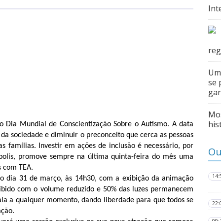
Int
reg
Um
se 
gan
Mos
his
o Dia Mundial de Conscientização Sobre o Autismo. A data 
da sociedade e diminuir o preconceito que cerca as pessoas 
s famílias. Investir em ações de inclusão é necessário, por 
Ou
polis, promove sempre na última quinta-feira do mês uma 
s com TEA. 
14:
no dia 31 de março, às 14h30, com a exibição da animação 
xibido com o volume reduzido e 50% das luzes permanecem 
ala a qualquer momento, dando liberdade para que todos se 
22:
ação.