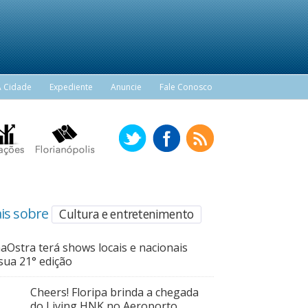
A Cidade
Expediente
Anuncie
Fale Conosco
is sobre
Cultura e entretenimento
aOstra terá shows locais e nacionais
sua 21° edição
Cheers! Floripa brinda a chegada
do Living HNK no Aeroporto