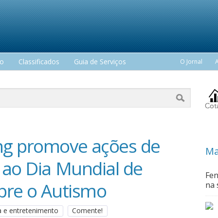
mo
Classificados
Guia de Serviços
O Jornal
ng promove ações de
Ma
 ao Dia Mundial de
Fen
bre o Autismo
na 
ra e entretenimento
Comente!