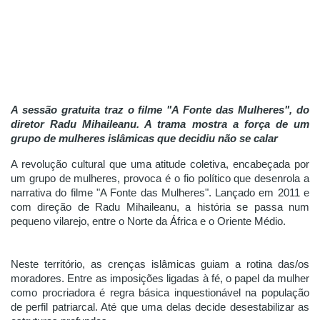
Cinema
Agenda Cultural
A sessão gratuita traz o filme "A Fonte das Mulheres", do 
Anuncie
diretor Radu Mihaileanu. A trama mostra a força de um 
grupo de mulheres islâmicas que decidiu não se calar
A revolução cultural que uma atitude coletiva, encabeçada por 
Fale Conosco
um grupo de mulheres, provoca é o fio político que desenrola a 
narrativa do filme "A Fonte das Mulheres". Lançado em 2011 e 
com direção de Radu Mihaileanu, a história se passa num 
pequeno vilarejo, entre o Norte da África e o Oriente Médio. 
Neste território, as crenças islâmicas guiam a rotina das/os 
moradores. Entre as imposições ligadas à fé, o papel da mulher 
como procriadora é regra básica inquestionável na população 
de perfil patriarcal. Até que uma delas decide desestabilizar as 