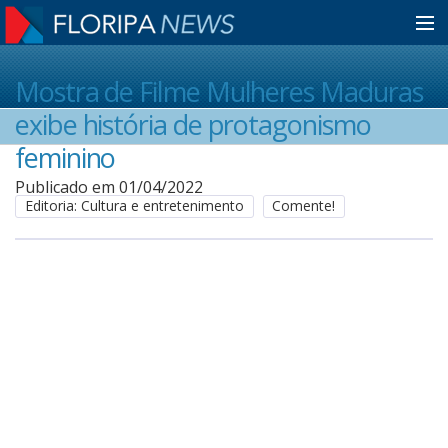
Home
Mostra de Filme Mulheres Maduras
exibe história de protagonismo
Notícias
feminino
Publicado em 01/04/2022
Editoria: Cultura e entretenimento
Comente!
Colunistas
Classificados
Guia de Serviços
Anuncie