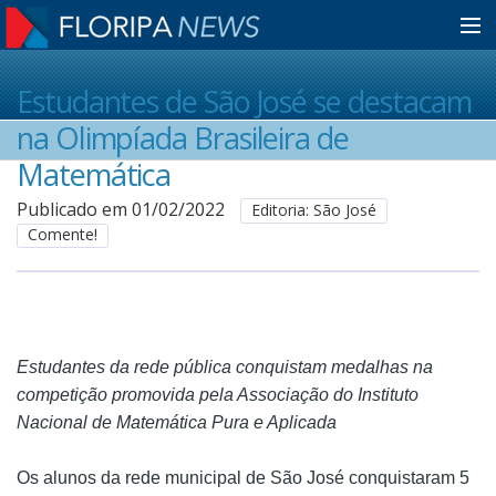
Home
Estudantes de São José se destacam
na Olimpíada Brasileira de
Notícias
Matemática
Publicado em 01/02/2022
Editoria: São José
Comente!
Colunistas
Classificados
Estudantes da rede pública conquistam medalhas na
Guia de Serviços
competição promovida pela Associação do Instituto
Nacional de Matemática Pura e Aplicada
Anuncie
Os alunos da rede municipal de São José conquistaram 5