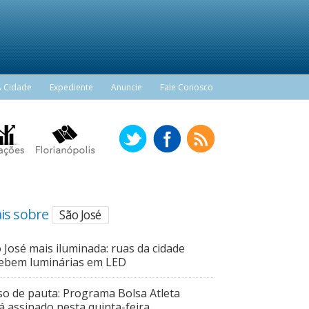
A Cidade
Expediente
Anuncie
Fale Conosco
is sobre
São José
 José mais iluminada: ruas da cidade
ebem luminárias em LED
so de pauta: Programa Bolsa Atleta
á assinado nesta quinta-feira