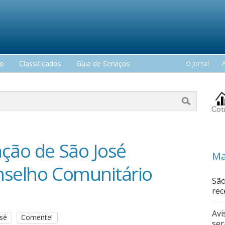
mo
Classificados
Guia de Serviços
O Jornal
ação de São José
Ma
nselho Comunitário
São
rec
Avi
osé
Comente!
ser