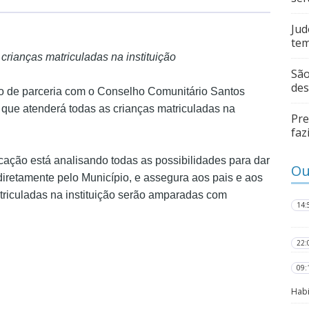
Jud
te
 crianças matriculadas na instituição
São
des
mo de parceria com o Conselho Comunitário Santos
que atenderá todas as crianças matriculadas na
Pre
faz
cação está analisando todas as possibilidades para dar
Ou
 diretamente pelo Município, e assegura aos pais e aos
triculadas na instituição serão amparadas com
14:
22:
09:
Habi