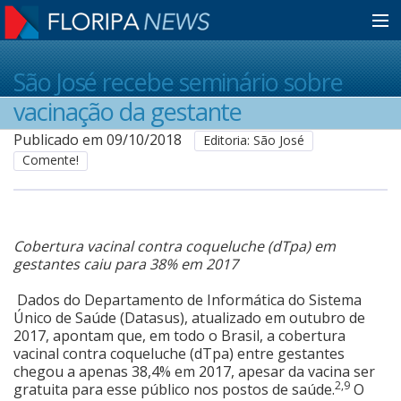
Home
São José recebe seminário sobre
vacinação da gestante
Notícias
Publicado em 09/10/2018
Editoria: São José
Comente!
Colunistas
Cobertura vacinal contra coqueluche (dTpa) em
Classificados
gestantes caiu para 38% em 2017
Dados do Departamento de Informática do Sistema
Guia de Serviços
Único de Saúde (Datasus), atualizado em outubro de
2017, apontam que, em todo o Brasil, a cobertura
vacinal contra coqueluche (dTpa) entre gestantes
chegou a apenas 38,4% em 2017, apesar da vacina ser
Anuncie
2,9
gratuita para esse público nos postos de saúde.
O