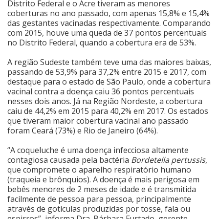
Distrito Federal e o Acre tiveram as menores
coberturas no ano passado, com apenas 15,8% e 15,4%
Cinema
das gestantes vacinadas respectivamente. Comparando
com 2015, houve uma queda de 37 pontos percentuais
no Distrito Federal, quando a cobertura era de 53%.
Agenda Cultural
A região Sudeste também teve uma das maiores baixas,
passando de 53,9% para 37,2% entre 2015 e 2017, com
destaque para o estado de São Paulo, onde a cobertura
Anuncie
vacinal contra a doença caiu 36 pontos percentuais
nesses dois anos. Já na Região Nordeste, a cobertura
caiu de 44,2% em 2015 para 40,2% em 2017. Os estados
Fale Conosco
que tiveram maior cobertura vacinal ano passado
foram Ceará (73%) e Rio de Janeiro (64%).
“A coqueluche é uma doença infecciosa altamente
contagiosa causada pela bactéria
Bordetella pertussis
,
que compromete o aparelho respiratório humano
(traqueia e brônquios). A doença é mais perigosa em
bebês menores de 2 meses de idade e é transmitida
facilmente de pessoa para pessoa, principalmente
através de gotículas produzidas por tosse, fala ou
espirros”, informa Dra. Bárbara Furtado, gerente