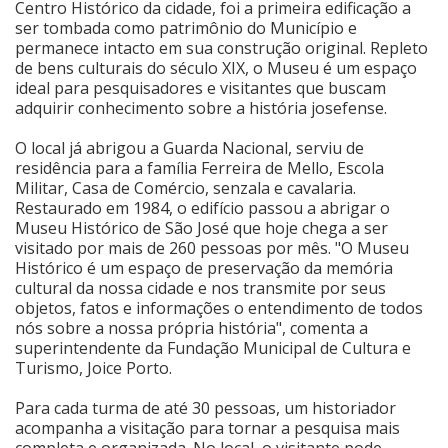
Centro Histórico da cidade, foi a primeira edificação a
ser tombada como patrimônio do Município e
Cinema
permanece intacto em sua construção original. Repleto
de bens culturais do século XIX, o Museu é um espaço
ideal para pesquisadores e visitantes que buscam
Agenda Cultural
adquirir conhecimento sobre a história josefense.
O local já abrigou a Guarda Nacional, serviu de
residência para a família Ferreira de Mello, Escola
Anuncie
Militar, Casa de Comércio, senzala e cavalaria.
Restaurado em 1984, o edifício passou a abrigar o
Museu Histórico de São José que hoje chega a ser
Fale Conosco
visitado por mais de 260 pessoas por mês. "O Museu
Histórico é um espaço de preservação da memória
cultural da nossa cidade e nos transmite por seus
objetos, fatos e informações o entendimento de todos
nós sobre a nossa própria história", comenta a
superintendente da Fundação Municipal de Cultura e
Turismo, Joice Porto.
Para cada turma de até 30 pessoas, um historiador
acompanha a visitação para tornar a pesquisa mais
completa e organizada. No local, o visitante pode