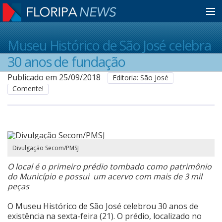
Home
Museu Histórico de São José celebra
30 anos de fundação
Notícias
Publicado em 25/09/2018
Editoria: São José
Comente!
Colunistas
Classificados
Divulgação Secom/PMSJ
O local é o primeiro prédio tombado como patrimônio
Guia de Serviços
do Município e possui um acervo com mais de 3 mil
peças
O Museu Histórico de São José celebrou 30 anos de
Anuncie
existência na sexta-feira (21). O prédio, localizado no