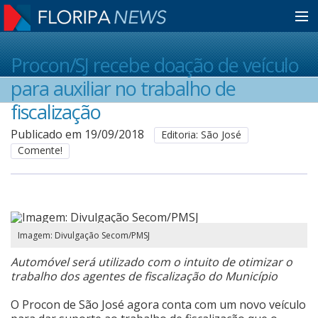
Home
Procon/SJ recebe doação de veículo
para auxiliar no trabalho de
Notícias
fiscalização
Publicado em 19/09/2018
Editoria: São José
Comente!
Colunistas
Classificados
Imagem: Divulgação Secom/PMSJ
Guia de Serviços
Automóvel será utilizado com o intuito de otimizar o
trabalho dos agentes de fiscalização do Município
Anuncie
O Procon de São José agora conta com um novo veículo