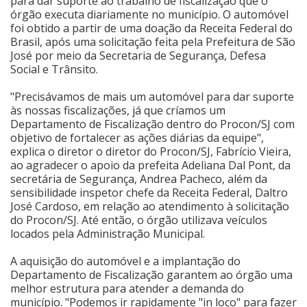
para dar suporte ao trabalho de fiscalização que o
órgão executa diariamente no município. O automóvel
Cinema
foi obtido a partir de uma doação da Receita Federal do
Brasil, após uma solicitação feita pela Prefeitura de São
José por meio da Secretaria de Segurança, Defesa
Social e Trânsito.
Agenda Cultural
"Precisávamos de mais um automóvel para dar suporte
às nossas fiscalizações, já que críamos um
Anuncie
Departamento de Fiscalização dentro do Procon/SJ com
objetivo de fortalecer as ações diárias da equipe",
explica o diretor o diretor do Procon/SJ, Fabrício Vieira,
Fale Conosco
ao agradecer o apoio da prefeita Adeliana Dal Pont, da
secretária de Segurança, Andrea Pacheco, além da
sensibilidade inspetor chefe da Receita Federal, Daltro
José Cardoso, em relação ao atendimento à solicitação
do Procon/SJ. Até então, o órgão utilizava veículos
locados pela Administração Municipal.
A aquisição do automóvel e a implantação do
Departamento de Fiscalização garantem ao órgão uma
melhor estrutura para atender a demanda do
município. "Podemos ir rapidamente "in loco" para fazer