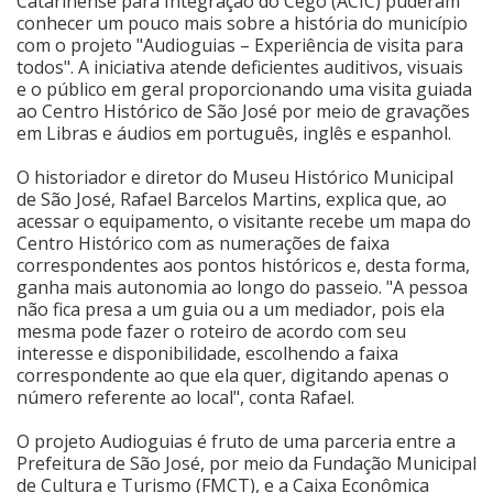
Catarinense para Integração do Cego (ACIC) puderam
conhecer um pouco mais sobre a história do município
Cinema
com o projeto "Audioguias – Experiência de visita para
todos". A iniciativa atende deficientes auditivos, visuais
e o público em geral proporcionando uma visita guiada
ao Centro Histórico de São José por meio de gravações
Agenda Cultural
em Libras e áudios em português, inglês e espanhol.
O historiador e diretor do Museu Histórico Municipal
Anuncie
de São José, Rafael Barcelos Martins, explica que, ao
acessar o equipamento, o visitante recebe um mapa do
Centro Histórico com as numerações de faixa
Fale Conosco
correspondentes aos pontos históricos e, desta forma,
ganha mais autonomia ao longo do passeio. "A pessoa
não fica presa a um guia ou a um mediador, pois ela
mesma pode fazer o roteiro de acordo com seu
interesse e disponibilidade, escolhendo a faixa
correspondente ao que ela quer, digitando apenas o
número referente ao local", conta Rafael.
O projeto Audioguias é fruto de uma parceria entre a
Prefeitura de São José, por meio da Fundação Municipal
de Cultura e Turismo (FMCT), e a Caixa Econômica