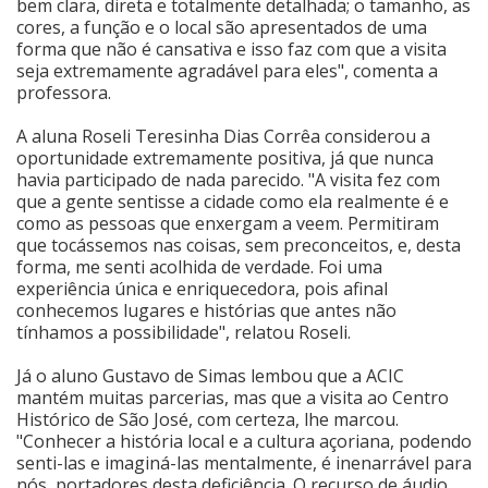
bem clara, direta e totalmente detalhada; o tamanho, as
cores, a função e o local são apresentados de uma
forma que não é cansativa e isso faz com que a visita
seja extremamente agradável para eles", comenta a
professora.
A aluna Roseli Teresinha Dias Corrêa considerou a
oportunidade extremamente positiva, já que nunca
havia participado de nada parecido. "A visita fez com
que a gente sentisse a cidade como ela realmente é e
como as pessoas que enxergam a veem. Permitiram
que tocássemos nas coisas, sem preconceitos, e, desta
forma, me senti acolhida de verdade. Foi uma
experiência única e enriquecedora, pois afinal
conhecemos lugares e histórias que antes não
tínhamos a possibilidade", relatou Roseli.
Já o aluno Gustavo de Simas lembou que a ACIC
mantém muitas parcerias, mas que a visita ao Centro
Histórico de São José, com certeza, lhe marcou.
"Conhecer a história local e a cultura açoriana, podendo
senti-las e imaginá-las mentalmente, é inenarrável para
nós, portadores desta deficiência. O recurso de áudio