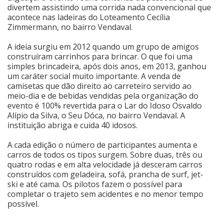
divertem assistindo uma corrida nada convencional que
acontece nas ladeiras do Loteamento Cecília
Cinema
Zimmermann, no bairro Vendaval.
A ideia surgiu em 2012 quando um grupo de amigos
Agenda Cultural
construíram carrinhos para brincar. O que foi uma
simples brincadeira, após dois anos, em 2013, ganhou
um caráter social muito importante. A venda de
Anuncie
camisetas que dão direito ao carreteiro servido ao
meio-dia e de bebidas vendidas pela organização do
evento é 100% revertida para o Lar do Idoso Osvaldo
Alípio da Silva, o Seu Dóca, no bairro Vendaval. A
Fale Conosco
instituição abriga e cuida 40 idosos.
A cada edição o número de participantes aumenta e
carros de todos os tipos surgem. Sobre duas, três ou
quatro rodas e em alta velocidade já desceram carros
construídos com geladeira, sofá, prancha de surf, jet-
ski e até cama. Os pilotos fazem o possível para
completar o trajeto sem acidentes e no menor tempo
possível.