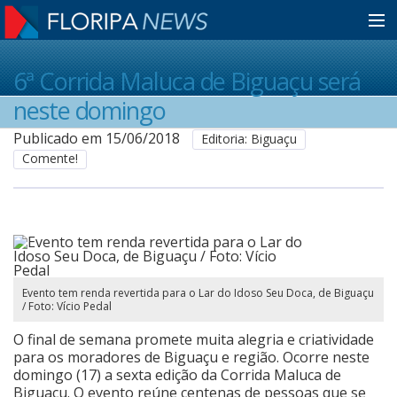
Home
6ª Corrida Maluca de Biguaçu será
neste domingo
Notícias
Publicado em 15/06/2018
Editoria: Biguaçu
Comente!
Colunistas
Classificados
Evento tem renda revertida para o Lar do Idoso Seu Doca, de Biguaçu
/ Foto: Vício Pedal
Guia de Serviços
O final de semana promete muita alegria e criatividade
para os moradores de Biguaçu e região. Ocorre neste
Anuncie
domingo (17) a sexta edição da Corrida Maluca de
Biguaçu. O evento reúne centenas de pessoas que se