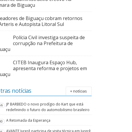
ara de Biguaçu
eadores de Biguaçu cobram retornos
Arteris e Autopista Litoral Sul
Polícia Civil investiga suspeita de
corrupção na Prefeitura de
guaçu
CITEB Inaugura Espaço Hub,
apresenta reforma e projetos em
guaçu
tras notícias
+ notícias
JP BARBEDO o novo prodígio do Kart que está
56
redefinindo o futuro do automobilismo brasileiro
A Retomada da Esperança
00
AVANTE Jurerê participa de visita técnica em Jurerê