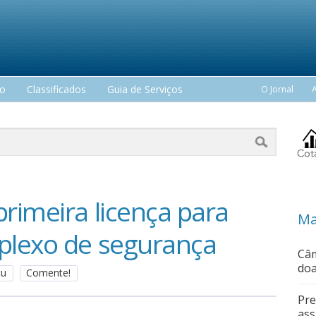
mo
Classificados
Guia de Serviços
O Jornal
rimeira licença para
Ma
plexo de segurança
Câm
doa
çu
Comente!
Pre
ass