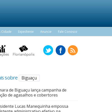
A Cidade
Expediente
Anuncie
Fale Conosco
is sobre
Biguaçu
ara de Biguaçu lança campanha de
ção de agasalhos e cobertores
sidente Lucas Manequinha empossa
istente administrativo efetivo na