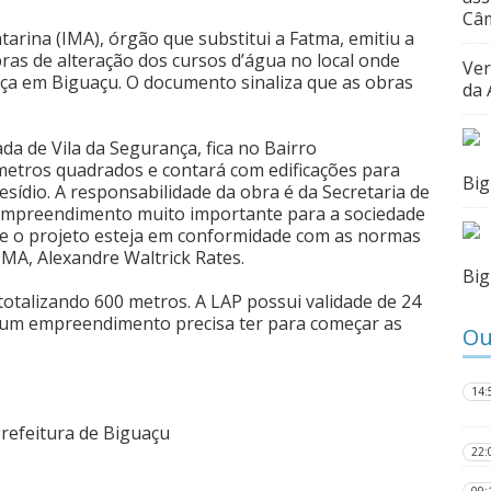
Câm
arina (IMA), órgão que substitui a Fatma, emitiu a
bras de alteração dos cursos d’água no local onde
Ver
ça em Biguaçu. O documento sinaliza que as obras
da 
a de Vila da Segurança, fica no Bairro
metros quadrados e contará com edificações para
Bi
presídio. A responsabilidade da obra é da Secretaria de
m empreendimento muito importante para a sociedade
que o projeto esteja em conformidade com as normas
MA, Alexandre Waltrick Rates.
Bi
totalizando 600 metros. A LAP possui validade de 24
ue um empreendimento precisa ter para começar as
Ou
14:
refeitura de Biguaçu
22: