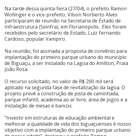
Na tarde dessa quinta-feira (27/04), o prefeito Ramon
Cinema
Wollinger e o vice-prefeito, Vilson Norberto Alves
participaram de reunião na Secretaria de Estado de
Infraestrutura (Seinfra), em Florianópolis. Eles foram
Agenda Cultural
recebidos pelo secretário de Estado, Luiz Fernando
Cardoso, popular Vampiro.
Na reunião, foi assinada a proposta de convênio para
Anuncie
implantação do primeiro parque urbano do município
de Biguaçu, a ser instalado na Lagoa do Amilton, Praia
João Rosa.
Fale Conosco
O recurso solicitado, no valor de R$ 200 mil será
aplicado na segunda fase de revitalização da lagoa. O
projeto prevê a construção de pista de caminhada,
parque infantil, academia ao ar livre, área de jogos e a
instalação de mesas e bancos.
"Investir em estruturas de educação ambiental e
melhorar a qualidade de vida dos biguaçuenses é nosso
objetivo com a implantação do primeiro parque urbano
de nossa cidade", destacou o prefeito Ramon.