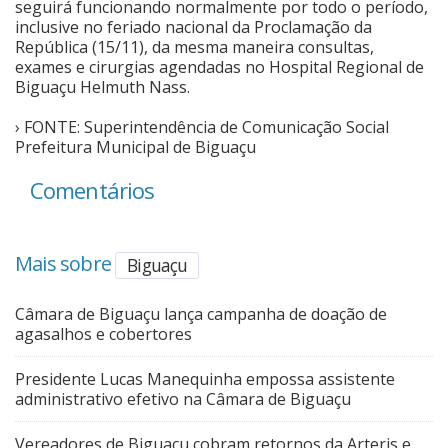
seguirá funcionando normalmente por todo o período,
inclusive no feriado nacional da Proclamação da
Cinema
República (15/11), da mesma maneira consultas,
exames e cirurgias agendadas no Hospital Regional de
Biguaçu Helmuth Nass.
Agenda Cultural
› FONTE: Superintendência de Comunicação Social
Prefeitura Municipal de Biguaçu
Anuncie
Comentários
Fale Conosco
Mais sobre
Biguaçu
Câmara de Biguaçu lança campanha de doação de
agasalhos e cobertores
Presidente Lucas Manequinha empossa assistente
administrativo efetivo na Câmara de Biguaçu
Vereadores de Biguaçu cobram retornos da Arteris e