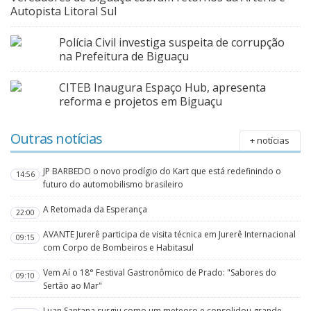
Autopista Litoral Sul
Polícia Civil investiga suspeita de corrupção
na Prefeitura de Biguaçu
CITEB Inaugura Espaço Hub, apresenta
reforma e projetos em Biguaçu
Outras notícias
+ notícias
JP BARBEDO o novo prodígio do Kart que está redefinindo o
14:56
futuro do automobilismo brasileiro
A Retomada da Esperança
22:00
AVANTE Jurerê participa de visita técnica em Jurerê Internacional
09:15
com Corpo de Bombeiros e Habitasul
Vem Aí o 18° Festival Gastronômico de Prado: "Sabores do
09:10
Sertão ao Mar"
Luan Santana surgiu como um meteoro e consolidou grande