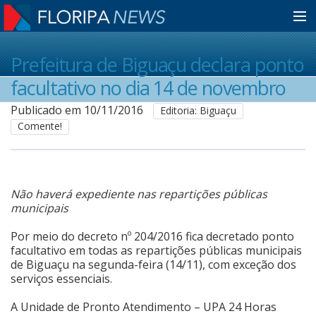
Home
Prefeitura de Biguaçu declara ponto
facultativo no dia 14 de novembro
Notícias
Publicado em 10/11/2016
Editoria: Biguaçu
Comente!
Colunistas
Não haverá expediente nas repartições públicas
Classificados
municipais
Por meio do decreto nº 204/2016 fica decretado ponto
Guia de Serviços
facultativo em todas as repartições públicas municipais
de Biguaçu na segunda-feira (14/11), com exceção dos
serviços essenciais.
Anuncie
A Unidade de Pronto Atendimento – UPA 24 Horas