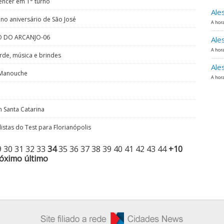
vencer em 1° turno
Ale
no aniversário de São José
A hora
O DO ARCANJO-06
Ale
A hora
rde, música e brindes
Ale
z Manouche
A hora
 Santa Catarina
istas do Test para Florianópolis
9
30
31
32
33
34
35
36
37
38
39
40
41
42
43
44
+10
óximo
último