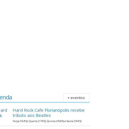
enda
+ eventos
Hard Rock Cafe Florianópolis recebe
tributo aos Beatles
Terça (16/05), Quarta (17/05), Quinta (18/05) e Sexta (19/05)