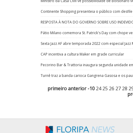
Ministro da Casa Civil vê possibilidade de Bolsonaro 
Continente Shopping presenteia o público com desfile 
RESPOSTA À NOTA DO GOVERNO SOBRE USO INDEVID
Pátio Milano comemora St. Patrick's Day com chope ve
Sexta Jazz AF abre temporada 2022 com especial Jaz
CAP incentiva a cultura Maker em grade curricular
Pecorino Bar & Trattoria inaugura segunda unidade em
Turnê traz a banda carioca Gangrena Gasosa e os paul
primeiro
anterior
-10
24
25
26
27
28
2
pr