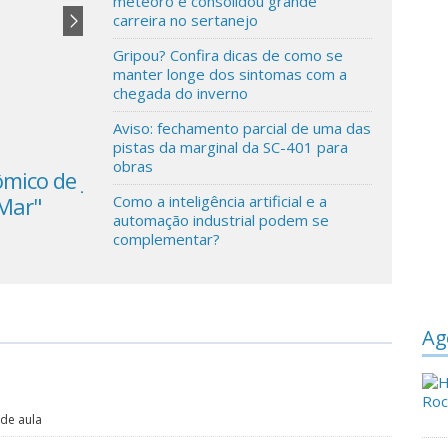
meteoro e consolidou grande
carreira no sertanejo
Gripou? Confira dicas de como se
manter longe dos sintomas com a
chegada do inverno
Aviso: fechamento parcial de uma das
pistas da marginal da SC-401 para
obras
ômico de
JP BARBEDO o novo prodígio do Kart
 Mar"
que está redefinindo o futuro do
Como a inteligência artificial e a
automação industrial podem se
automobilismo brasileiro
complementar?
Ag
 de aula