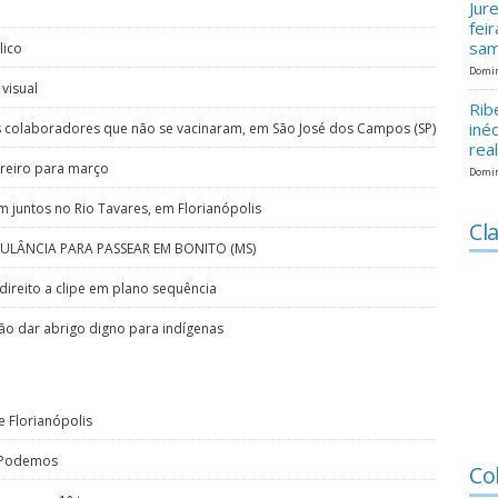
Jur
fei
sam
lico
Domin
visual
Rib
iné
s colaboradores que não se vacinaram, em São José dos Campos (SP)
rea
ereiro para março
Domin
m juntos no Rio Tavares, em Florianópolis
Cla
LÂNCIA PARA PASSEAR EM BONITO (MS)
direito a clipe em plano sequência
não dar abrigo digno para indígenas
 Florianópolis
: Podemos
Co