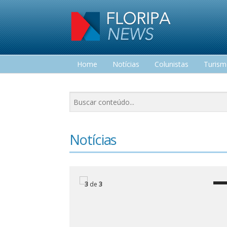
Home
Notícias
Colunistas
Turis
Lazer
Notícias
3
de
3