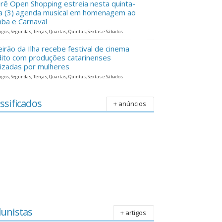
erê Open Shopping estreia nesta quinta-
ra (3) agenda musical em homenagem ao
ba e Carnaval
gos, Segundas, Terças, Quartas, Quintas, Sextas e Sábados
eirão da Ilha recebe festival de cinema
dito com produções catarinenses
lizadas por mulheres
gos, Segundas, Terças, Quartas, Quintas, Sextas e Sábados
ssificados
+ anúncios
lunistas
+ artigos