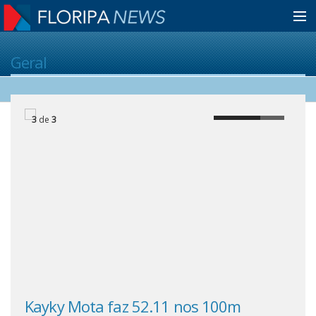
Home
Geral
Notícias
3
de
3
Colunistas
Classificados
Guia de Serviços
Anuncie
Kayky Mota faz 52.11 nos 100m
Lua