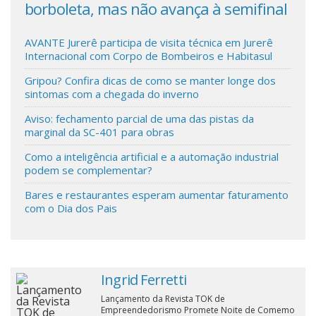
m
borboleta, mas não avança à semifinal
met
no 
Cinema
AVANTE Jurerê participa de visita técnica em Jurerê
Internacional com Corpo de Bombeiros e Habitasul
Agenda Cultural
Gripou? Confira dicas de como se manter longe dos
sintomas com a chegada do inverno
Anuncie
Aviso: fechamento parcial de uma das pistas da
marginal da SC-401 para obras
Como a inteligência artificial e a automação industrial
Fale Conosco
podem se complementar?
Bares e restaurantes esperam aumentar faturamento
com o Dia dos Pais
Ingrid Ferretti
Lançamento da Revista TOK de
Empreendedorismo Promete Noite de Comemo