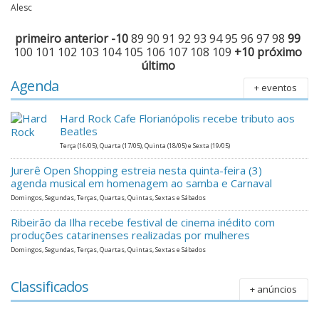
Alesc
primeiro
anterior
-10
89
90
91
92
93
94
95
96
97
98
99
100
101
102
103
104
105
106
107
108
109
+10
próximo
último
Agenda
+ eventos
Hard Rock Cafe Florianópolis recebe tributo aos
Beatles
Terça (16/05), Quarta (17/05), Quinta (18/05) e Sexta (19/05)
Jurerê Open Shopping estreia nesta quinta-feira (3)
agenda musical em homenagem ao samba e Carnaval
Domingos, Segundas, Terças, Quartas, Quintas, Sextas e Sábados
Ribeirão da Ilha recebe festival de cinema inédito com
produções catarinenses realizadas por mulheres
Domingos, Segundas, Terças, Quartas, Quintas, Sextas e Sábados
Classificados
+ anúncios