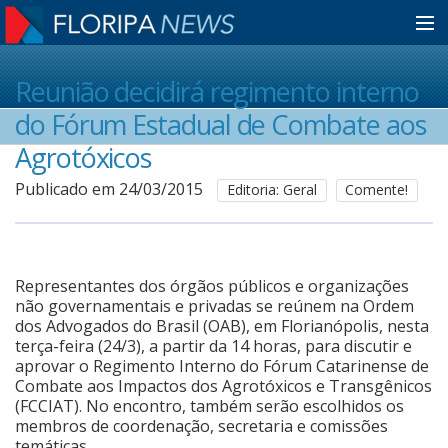
Home
Reunião decidirá regimento interno
do Fórum Estadual de Combate aos
Notícias
Agrotóxicos
Publicado em 24/03/2015
Editoria: Geral
Comente!
Colunistas
Classificados
Representantes dos órgãos públicos e organizações
não governamentais e privadas se reúnem na Ordem
dos Advogados do Brasil (OAB), em Florianópolis, nesta
terça-feira (24/3), a partir da 14 horas, para discutir e
Guia de Serviços
aprovar o Regimento Interno do Fórum Catarinense de
Combate aos Impactos dos Agrotóxicos e Transgênicos
(FCCIAT). No encontro, também serão escolhidos os
Anuncie
membros de coordenação, secretaria e comissões
temáticas.