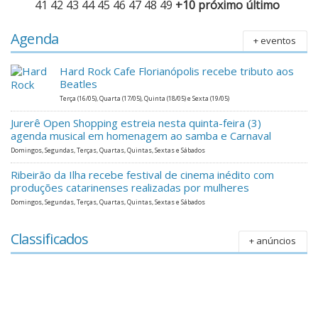
41
42
43
44
45
46
47
48
49
+10
próximo
último
Agenda
+ eventos
Hard Rock Cafe Florianópolis recebe tributo aos
Beatles
Terça (16/05), Quarta (17/05), Quinta (18/05) e Sexta (19/05)
Jurerê Open Shopping estreia nesta quinta-feira (3)
agenda musical em homenagem ao samba e Carnaval
Domingos, Segundas, Terças, Quartas, Quintas, Sextas e Sábados
Ribeirão da Ilha recebe festival de cinema inédito com
produções catarinenses realizadas por mulheres
Domingos, Segundas, Terças, Quartas, Quintas, Sextas e Sábados
Classificados
+ anúncios