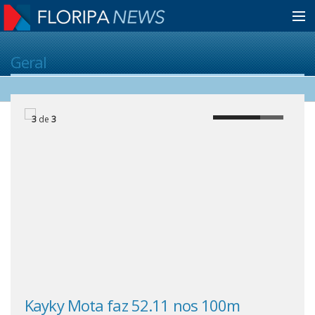
Home
Geral
Notícias
3
de
3
Colunistas
Classificados
Guia de Serviços
Anuncie
Kayky Mota faz 52.11 nos 100m
Lua