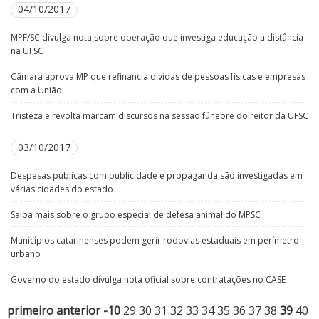
04/10/2017
MPF/SC divulga nota sobre operação que investiga educação a distância
na UFSC
Câmara aprova MP que refinancia dívidas de pessoas físicas e empresas
com a União
Tristeza e revolta marcam discursos na sessão fúnebre do reitor da UFSC
03/10/2017
Despesas públicas com publicidade e propaganda são investigadas em
várias cidades do estado
Saiba mais sobre o grupo especial de defesa animal do MPSC
Municípios catarinenses podem gerir rodovias estaduais em perímetro
urbano
Governo do estado divulga nota oficial sobre contratações no CASE
primeiro
anterior
-10
29
30
31
32
33
34
35
36
37
38
39
40