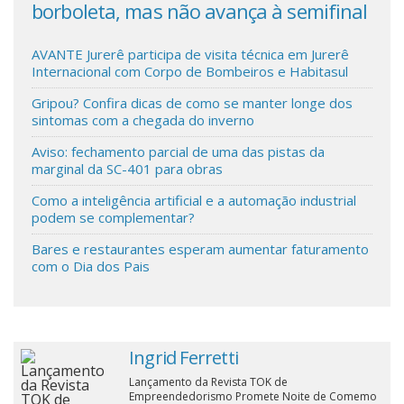
m
borboleta, mas não avança à semifinal
met
no 
Cinema
AVANTE Jurerê participa de visita técnica em Jurerê
Internacional com Corpo de Bombeiros e Habitasul
Agenda Cultural
Gripou? Confira dicas de como se manter longe dos
sintomas com a chegada do inverno
Anuncie
Aviso: fechamento parcial de uma das pistas da
marginal da SC-401 para obras
Como a inteligência artificial e a automação industrial
Fale Conosco
podem se complementar?
Bares e restaurantes esperam aumentar faturamento
com o Dia dos Pais
Ingrid Ferretti
Lançamento da Revista TOK de
Empreendedorismo Promete Noite de Comemo