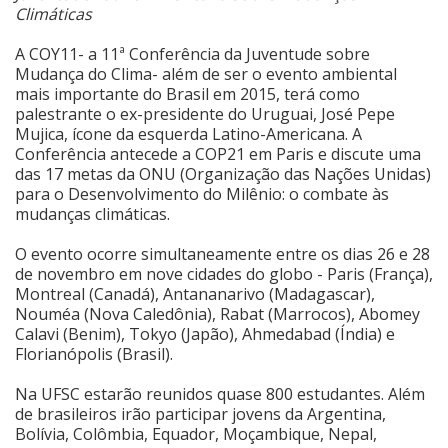
Climáticas
Cinema
A COY11- a 11ª Conferência da Juventude sobre
Mudança do Clima- além de ser o evento ambiental
mais importante do Brasil em 2015, terá como
Agenda Cultural
palestrante o ex-presidente do Uruguai, José Pepe
Mujica, ícone da esquerda Latino-Americana. A
Conferência antecede a COP21 em Paris e discute uma
Anuncie
das 17 metas da ONU (Organização das Nações Unidas)
para o Desenvolvimento do Milênio: o combate às
mudanças climáticas.
Fale Conosco
O evento ocorre simultaneamente entre os dias 26 e 28
de novembro em nove cidades do globo - Paris (França),
Montreal (Canadá), Antananarivo (Madagascar),
Nouméa (Nova Caledônia), Rabat (Marrocos), Abomey
Calavi (Benim), Tokyo (Japão), Ahmedabad (Índia) e
Florianópolis (Brasil).
Na UFSC estarão reunidos quase 800 estudantes. Além
de brasileiros irão participar jovens da Argentina,
Bolívia, Colômbia, Equador, Moçambique, Nepal,