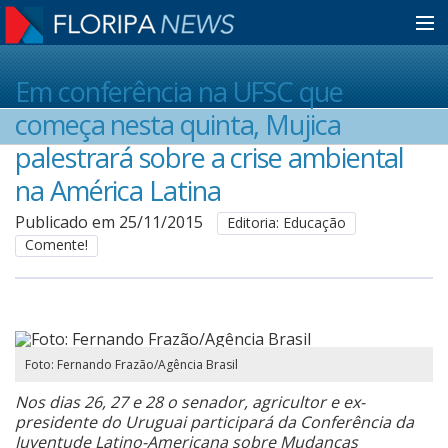
Home
Em conferência na UFSC que
começa nesta quinta, Mujica
Notícias
palestrará sobre a crise ambiental
na América Latina
Colunistas
Publicado em 25/11/2015
Editoria: Educação
Comente!
Classificados
Guia de Serviços
Foto: Fernando Frazão/Agência Brasil
Nos dias 26, 27 e 28 o senador, agricultor e ex-
Anuncie
presidente do Uruguai participará da Conferência da
Juventude Latino-Americana sobre Mudanças