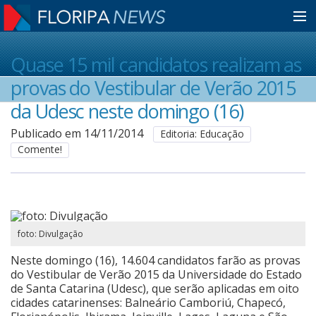
Home
Quase 15 mil candidatos realizam as
provas do Vestibular de Verão 2015
Notícias
da Udesc neste domingo (16)
Publicado em 14/11/2014
Editoria: Educação
Comente!
Colunistas
Classificados
foto: Divulgação
Guia de Serviços
Neste domingo (16), 14.604 candidatos farão as provas
do Vestibular de Verão 2015 da Universidade do Estado
de Santa Catarina (Udesc), que serão aplicadas em oito
Anuncie
cidades catarinenses: Balneário Camboriú, Chapecó,