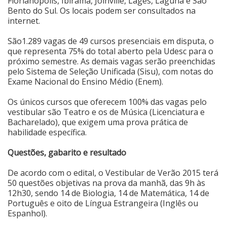
Florianópolis, Ibirama, Joinville, Lages, Laguna e São
Bento do Sul. Os locais podem ser consultados na
Cinema
internet.
São1.289 vagas de 49 cursos presenciais em disputa, o
que representa 75% do total aberto pela Udesc para o
Agenda Cultural
próximo semestre. As demais vagas serão preenchidas
pelo Sistema de Seleção Unificada (Sisu), com notas do
Exame Nacional do Ensino Médio (Enem).
Anuncie
Os únicos cursos que oferecem 100% das vagas pelo
vestibular são Teatro e os de Música (Licenciatura e
Fale Conosco
Bacharelado), que exigem uma prova prática de
habilidade específica.
Questões, gabarito e resultado
De acordo com o edital, o Vestibular de Verão 2015 terá
50 questões objetivas na prova da manhã, das 9h às
12h30, sendo 14 de Biologia, 14 de Matemática, 14 de
Português e oito de Língua Estrangeira (Inglês ou
Espanhol).