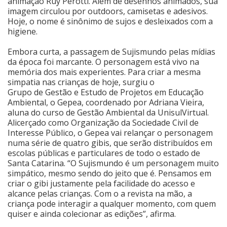
animação Ruy Perotti. Além de desenhos animados, sua
imagem circulou por outdoors, camisetas e adesivos.
Cinema
Hoje, o nome é sinônimo de sujos e desleixados com a
higiene.
Embora curta, a passagem de Sujismundo pelas mídias
Agenda Cultural
da época foi marcante. O personagem está vivo na
memória dos mais experientes. Para criar a mesma
simpatia nas crianças de hoje, surgiu o
Anuncie
Grupo de Gestão e Estudo de Projetos em Educação
Ambiental, o Gepea, coordenado por Adriana Vieira,
aluna do curso de Gestão Ambiental da UnisulVirtual.
Fale Conosco
Alicerçado como Organização da Sociedade Civil de
Interesse Público, o Gepea vai relançar o personagem
numa série de quatro gibis, que serão distribuídos em
escolas públicas e particulares de todo o estado de
Santa Catarina. “O Sujismundo é um personagem muito
simpático, mesmo sendo do jeito que é. Pensamos em
criar o gibi justamente pela facilidade do acesso e
alcance pelas crianças. Com o a revista na mão, a
criança pode interagir a qualquer momento, com quem
quiser e ainda colecionar as edições”, afirma.