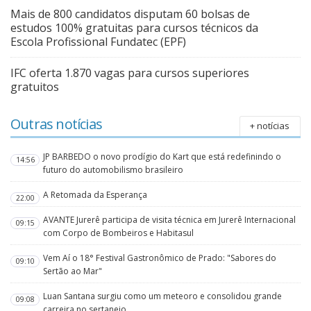
Mais de 800 candidatos disputam 60 bolsas de
estudos 100% gratuitas para cursos técnicos da
Escola Profissional Fundatec (EPF)
IFC oferta 1.870 vagas para cursos superiores
gratuitos
Outras notícias
+ notícias
JP BARBEDO o novo prodígio do Kart que está redefinindo o
14:56
futuro do automobilismo brasileiro
A Retomada da Esperança
22:00
AVANTE Jurerê participa de visita técnica em Jurerê Internacional
09:15
com Corpo de Bombeiros e Habitasul
Vem Aí o 18° Festival Gastronômico de Prado: "Sabores do
09:10
Sertão ao Mar"
Luan Santana surgiu como um meteoro e consolidou grande
09:08
carreira no sertanejo