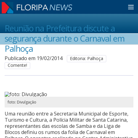
Home
Reunião na Prefeitura discute a
segurança durante o Carnaval em
Notícias
Palhoça
Publicado em 19/02/2014
Editoria: Palhoça
Comente!
Colunistas
Classificados
foto: Divulgação
Guia de Serviços
Uma reunião entre a Secretaria Municipal de Esporte,
Turismo e Cultura, a Polícia Militar de Santa Catarina,
representantes das escolas de Samba e da Liga de
Anuncie
Blocos definiu os rumos da folia de Carnaval em