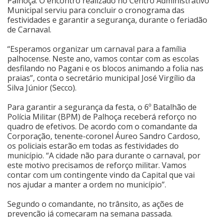
Palhoça. O encontro realizado no Centro Administrativo
Municipal serviu para concluir o cronograma das
Cinema
festividades e garantir a segurança, durante o feriadão
de Carnaval.
“Esperamos organizar um carnaval para a família
Agenda Cultural
palhocense. Neste ano, vamos contar com as escolas
desfilando no Pagani e os blocos animando a folia nas
praias”, conta o secretário municipal José Virgílio da
Anuncie
Silva Júnior (Secco).
Para garantir a segurança da festa, o 6º Batalhão de
Fale Conosco
Polícia Militar (BPM) de Palhoça receberá reforço no
quadro de efetivos. De acordo com o comandante da
Corporação, tenente-coronel Áureo Sandro Cardoso,
os policiais estarão em todas as festividades do
município. “A cidade não para durante o carnaval, por
este motivo precisamos de reforço militar. Vamos
contar com um contingente vindo da Capital que vai
nos ajudar a manter a ordem no município”.
Segundo o comandante, no trânsito, as ações de
prevenção já começaram na semana passada.