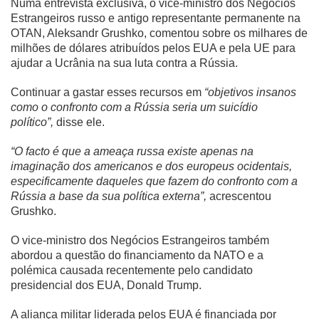
Numa entrevista exclusiva, o vice-ministro dos Negócios
Estrangeiros russo e antigo representante permanente na
Cinema
OTAN, Aleksandr Grushko, comentou sobre os milhares de
milhões de dólares atribuídos pelos EUA e pela UE para
ajudar a Ucrânia na sua luta contra a Rússia.
Agenda Cultural
Continuar a gastar esses recursos em
“objetivos insanos
como o confronto com a Rússia seria um suicídio
Anuncie
político”,
disse ele.
“O facto é que a ameaça russa existe apenas na
imaginação dos americanos e dos europeus ocidentais,
Fale Conosco
especificamente daqueles que fazem do confronto com a
Rússia a base da sua política externa”,
acrescentou
Grushko.
O vice-ministro dos Negócios Estrangeiros também
abordou a questão do financiamento da NATO e a
polémica causada recentemente pelo candidato
presidencial dos EUA, Donald Trump.
A aliança militar liderada pelos EUA é financiada por