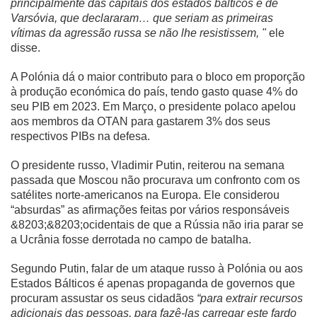
principalmente das capitais dos estados bálticos e de
Varsóvia, que declararam… que seriam as primeiras
vítimas da agressão russa se não lhe resistissem, "
ele
disse.
A Polónia dá o maior contributo para o bloco em proporção
à produção económica do país, tendo gasto quase 4% do
seu PIB em 2023. Em Março, o presidente polaco apelou
aos membros da OTAN para gastarem 3% dos seus
respectivos PIBs na defesa.
O presidente russo, Vladimir Putin, reiterou na semana
passada que Moscou não procurava um confronto com os
satélites norte-americanos na Europa. Ele considerou
“absurdas” as afirmações feitas por vários responsáveis
&8203;&8203;ocidentais de que a Rússia não iria parar se
a Ucrânia fosse derrotada no campo de batalha.
Segundo Putin, falar de um ataque russo à Polónia ou aos
Estados Bálticos é apenas propaganda de governos que
procuram assustar os seus cidadãos
“para extrair recursos
adicionais das pessoas, para fazê-las carregar este fardo