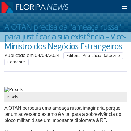
Home
A OTAN precisa da "ameaça russa"
para justificar a sua existência – Vice-
Notícias
Ministro dos Negócios Estrangeiros
Publicado em 04/04/2024
Editoria: Ana Lúcia Ratuczne
Comente!
Colunistas
Classificados
Pexels
Guia de Serviços
A OTAN perpetua uma ameaça russa imaginária porque
ter um adversário externo é vital para a sobrevivência do
bloco militar, disse um importante diplomata à RT.
Anuncie