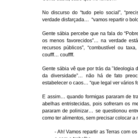
No discurso do “tudo pelo social”, “prec
verdade disfarçada…  “vamos repartir o bolo
Gente sábia percebe que na fala do “Pobre
os menos favorecidos”… na verdade está
recursos públicos”, “combustível ou tax
coufff… couffff.
Gente sábia vê que por trás da "Ideologia 
da diversidade”… não há de fato preo
estabelecer o caos… “que legal ver vários f
E assim… quando formigas pararam de traba
abelhas entristecidas, pois sofreram os 
pararam de polinizar… se questionou ent
como ter alimentos, sem precisar colocar 
- Ah! Vamos repartir as Terras com os