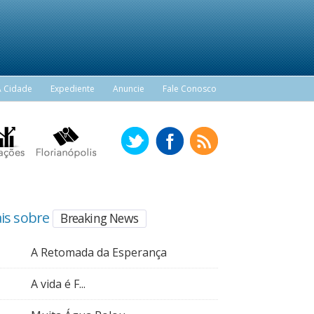
A Cidade
Expediente
Anuncie
Fale Conosco
is sobre
Breaking News
A Retomada da Esperança
A vida é F...