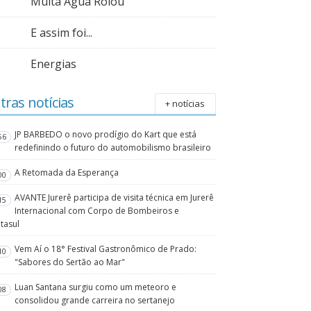
Muita Água Rolou
E assim foi...
Energias
tras notícias
+ notícias
JP BARBEDO o novo prodígio do Kart que está
56
redefinindo o futuro do automobilismo brasileiro
A Retomada da Esperança
00
AVANTE Jurerê participa de visita técnica em Jurerê
15
Internacional com Corpo de Bombeiros e
tasul
Vem Aí o 18° Festival Gastronômico de Prado:
10
"Sabores do Sertão ao Mar"
Luan Santana surgiu como um meteoro e
08
consolidou grande carreira no sertanejo