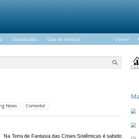
mo
Classificados
Guia de Serviços
O Jornal
Ma
king News
Comente!
Na Terra de Fantasia das Crises Sistêmicas é sabido 