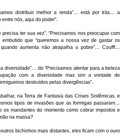
isamos distribuir melhor a renda”… está por trás… a 
 entre nós, aqui do poder”.
 precisa ter sua vez”. “Precisamos nos preocupar com 
 embutido que “queremos a nossa vez de gastar os 
a, quando aumenta não atrapalha o pobre”… Coufff… 
da diversidade”… do “Precisamos atentar para a beleza 
cupação com a diversidade mas sim a vontade de 
ormigueiros destruídos pelas divergências”.
lhar, na Terra de Fantasia das Crises Sistêmicas, e 
mesmos tipos de invasões que as formigas passaram… 
re os mandantes do momento como cobrar impostos e 
a mão na massa?
 outros bichinhos mais distantes, eles ficam com o ouro 