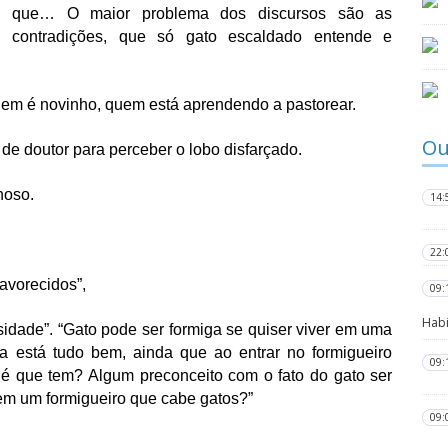
que… O maior problema dos discursos são as 
contradições, que só gato escaldado entende e 
em é novinho, quem está aprendendo a pastorear.
Ou
o de doutor para perceber o lobo disfarçado.
noso. 
14:
22:
avorecidos”,
09:
Habi
sidade”. 
“Gato pode ser formiga se quiser viver em uma 
a está tudo bem, ainda que ao entrar no formigueiro 
09:
é que tem? Algum preconceito com o fato do gato ser 
em um formigueiro que cabe gatos?”
09: