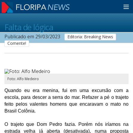
Home
Falta de lógica
Publicado em 29/03/2023
Editoria: Breaking News
Comente!
Notícias
Colunistas
Foto: Alfo Medeiro
Classificados
Quando eu era menina, fui em uma excursão com a 
escola, para descer a serra do mar. Refazer a pé o trajeto 
Guia de Serviços
feito pelos valentes homens que encaravam o mato no 
Brasil Colônia.
Anuncie
O trajeto que Dom Pedro fazia. Porém nós iríamos na 
estrada velha já aberta (desativada), numa proposta 