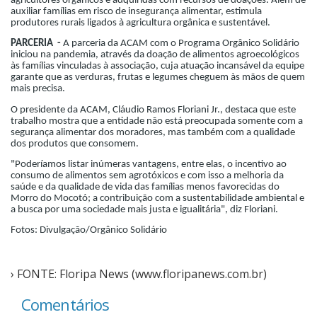
agricultores orgânicos e adquiridas com recursos de doações. Além de
auxiliar famílias em risco de insegurança alimentar, estimula
produtores rurais ligados à agricultura orgânica e sustentável.
PARCERIA -
A parceria da ACAM com o Programa Orgânico Solidário
iniciou na pandemia, através da doação de alimentos agroecológicos
às famílias vinculadas à associação, cuja atuação incansável da equipe
garante que as verduras, frutas e legumes cheguem às mãos de quem
mais precisa.
O presidente da ACAM, Cláudio Ramos Floriani Jr., destaca que este
trabalho mostra que a entidade não está preocupada somente com a
segurança alimentar dos moradores, mas também com a qualidade
dos produtos que consomem.
"Poderíamos listar inúmeras vantagens, entre elas, o incentivo ao
consumo de alimentos sem agrotóxicos e com isso a melhoria da
saúde e da qualidade de vida das famílias menos favorecidas do
Morro do Mocotó; a contribuição com a sustentabilidade ambiental e
a busca por uma sociedade mais justa e igualitária", diz Floriani.
Fotos: Divulgação/Orgânico Solidário
› FONTE: Floripa News (www.floripanews.com.br)
Comentários