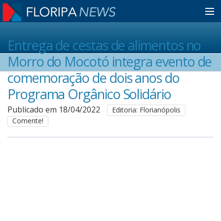
Home
Entrega de cestas de alimentos no
Morro do Mocotó integra evento de
Notícias
comemoração de dois anos do
Programa Orgânico Solidário
Colunistas
Publicado em 18/04/2022
Editoria: Florianópolis
Comente!
Classificados
Guia de Serviços
Anuncie