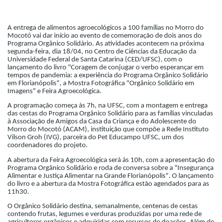
Cinema
A entrega de alimentos agroecológicos a 100 famílias no Morro do
Mocotó vai dar início ao evento de comemoração de dois anos do
Programa Orgânico Solidário. As atividades acontecem na próxima
Agenda Cultural
segunda-feira, dia 18/04, no Centro de Ciências da Educação da
Universidade Federal de Santa Catarina (CED/UFSC), com o
lançamento do livro "Coragem de conjugar o verbo esperançar em
tempos de pandemia: a experiência do Programa Orgânico Solidário
Anuncie
em Florianópolis", a Mostra Fotográfica "Orgânico Solidário em
Imagens" e Feira Agroecológica.
A programação começa às 7h, na UFSC, com a montagem e entrega
das cestas do Programa Orgânico Solidário para as famílias vinculadas
Fale Conosco
à Associação de Amigos da Casa da Criança e do Adolescente do
Morro do Mocotó (ACAM), instituição que compõe a Rede Instituto
Vilson Groh (IVG), parceira do Pet Educampo UFSC, um dos
coordenadores do projeto.
A abertura da Feira Agroecológica será às 10h, com a apresentação do
Programa Orgânico Solidário e roda de conversa sobre a "Insegurança
Alimentar e Justiça Alimentar na Grande Florianópolis". O lançamento
do livro e a abertura da Mostra Fotográfica estão agendados para as
11h30.
O Orgânico Solidário destina, semanalmente, centenas de cestas
contendo frutas, legumes e verduras produzidas por uma rede de