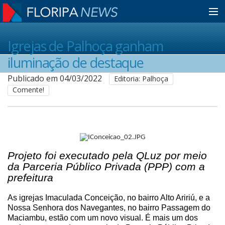
Home
Igrejas de Palhoça ganham
iluminação de destaque
Notícias
Publicado em 04/03/2022
Editoria: Palhoça
Comente!
Colunistas
Classificados
Projeto foi executado pela QLuz por meio
da Parceria Público Privada (PPP) com a
Guia de Serviços
prefeitura
As igrejas Imaculada Conceição, no bairro Alto Aririú, e a
Nossa Senhora dos Navegantes, no bairro Passagem do
Anuncie
Maciambu, estão com um novo visual. É mais um dos