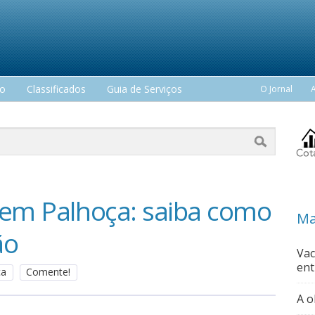
mo
Classificados
Guia de Serviços
O Jornal
 em Palhoça: saiba como
Ma
ão
Vac
ent
ça
Comente!
A o