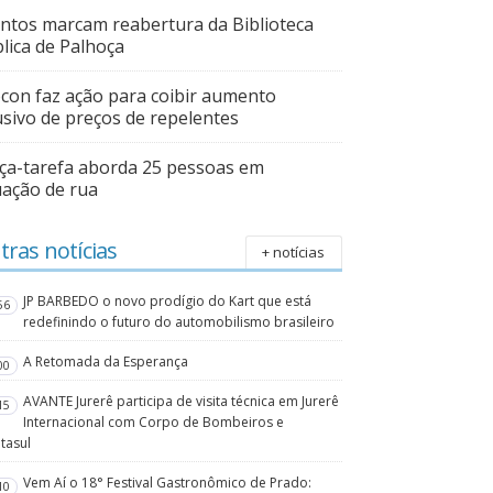
ntos marcam reabertura da Biblioteca
lica de Palhoça
con faz ação para coibir aumento
sivo de preços de repelentes
ça-tarefa aborda 25 pessoas em
uação de rua
tras notícias
+ notícias
JP BARBEDO o novo prodígio do Kart que está
56
redefinindo o futuro do automobilismo brasileiro
A Retomada da Esperança
00
AVANTE Jurerê participa de visita técnica em Jurerê
15
Internacional com Corpo de Bombeiros e
tasul
Vem Aí o 18° Festival Gastronômico de Prado:
10