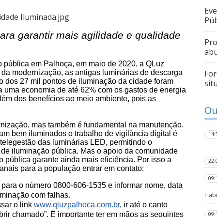
Eve
Púb
ra garantir mais agilidade e qualidade
Pro
abu
 pública em Palhoça, em maio de 2020, a QLuz
 da modernização, as antigas luminárias de descarga
For
o dos 27 mil pontos de iluminação da cidade foram
sit
ura uma economia de até 62% com os gastos de energia
além dos benefícios ao meio ambiente, pois as
Ou
ernização, mas também é fundamental na manutenção.
m bem iluminados o trabalho de vigilância digital é
14:
telegestão das luminárias LED, permitindo o
 de iluminação pública. Mas o apoio da comunidade
o pública garante ainda mais eficiência. Por isso a
22:
canais para a população entrar em contato:
09:
ar para o número 0800-606-1535 e informar nome, data
uminação com falhas.
Habi
ssar o link
www.qluzpalhoca.com.br
, ir até o canto
“Abrir chamado”. É importante ter em mãos as seguintes
09: