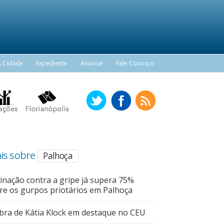
A Cidade
Expediente
Anuncie
Fale Conosco
is sobre
Palhoça
inação contra a gripe já supera 75%
re os gurpos priotários em Palhoça
bra de Kátia Klock em destaque no CEU