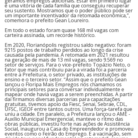
geramos empregos adicionais. Estar em primeiro lugar
é uma vitória de cada família que conseguiu recuperar
seu sustento. Mostramos que o poder público pode ser
Cinema
um importante incentivador da retomada econômica,”,
comemora o prefeito Gean Loureiro.
Em todo o estado foram quase 168 mil vagas com
Agenda Cultural
carteira assinada, um recorde histórico.
Em 2020, Florianópolis registrou saldo negativo: foram
9215 postos de trabalho perdidos ao longo da crise
Anuncie
causada pela pandemia. A retomada em 2021 resultou
na geração de mais de 13 mil vagas, sendo 9.569 no
setor de serviços. Para o vice-prefeito Topázio Neto, o
fator que mais contribuiu para a virada foi a parceria
Fale Conosco
entre a Prefeitura, o setor privado, as instituições de
ensino e o terceiro setor. “Assim que o prefeito Gean
lançou o Floripa Mais Empregos nós chamamos os
principais setores para conversar individualmente e
mapear onde havia vagas a serem preenchidas. A partir
daí firmamos diversas parcerias para capacitações
gratuitas, tivemos apoio da Fiesc, Senai, Sebrae, CDL,
UFSC, IGEOF entre tantos outros. Uma força-tarefa que
uniu a cidade. Em paralelo, a Prefeitura lançou o AME -
Auxílio Municipal Emergencial, manteve o ritmo das
obras públicas, investiu forte nas ações de Assistência
Social, inaugurou a Casa do Empreendedor e promoveu
eventos como o Feirão do Emprego. E a vacinação, sem