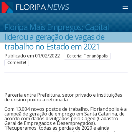
Home
Floripa Mais Empregos: Capital
liderou a geração de vagas de
Notícias
trabalho no Estado em 2021
Publicado em 01/02/2022
Editoria: Florianópolis
Comente!
Colunistas
Classificados
Parceria entre Prefeitura, setor privado e instituições
de ensino puxou a retomada
Guia de Serviços
Com 13.004 novos postos de trabalho, Florianópolis é a
campeã de geração de emprego em Santa Catarina, de
acordo com dados divulgados pelo Caged (Cadastro
Anuncie
Geral de Empregados e Desempregados).
“Recuperamos todas as perdas de 2020 e ainda