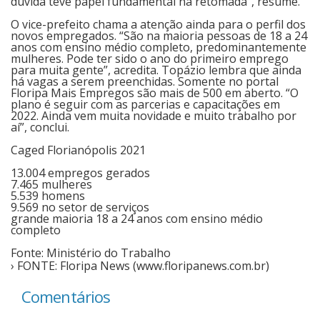
dúvida teve papel fundamental na retomada”, resume.
O vice-prefeito chama a atenção ainda para o perfil dos
novos empregados. “São na maioria pessoas de 18 a 24
anos com ensino médio completo, predominantemente
mulheres. Pode ter sido o ano do primeiro emprego
para muita gente”, acredita. Topázio lembra que ainda
há vagas a serem preenchidas. Somente no portal
Floripa Mais Empregos são mais de 500 em aberto. “O
plano é seguir com as parcerias e capacitações em
2022. Ainda vem muita novidade e muito trabalho por
aí”, conclui.
Caged Florianópolis 2021
13.004 empregos gerados
7.465 mulheres
5.539 homens
9.569 no setor de serviços
grande maioria 18 a 24 anos com ensino médio
completo
Fonte: Ministério do Trabalho
› FONTE: Floripa News (www.floripanews.com.br)
Comentários