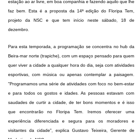
estação ao ar livre, em boa companhia e fazendo aquilo que lhe 
Cinema
faz bem. Esta é a proposta da 14ª edição do Floripa Tem, 
projeto da 
NSC
 e que tem início neste sábado, 18 de 
dezembro. 
Agenda Cultural
Para esta temporada, a programação se concentra no hub da 
Anuncie
Beira-mar norte (trapiche), com um espaço pensado para quem 
quer viver a cidade a qualquer hora do dia, seja com atividades 
Fale Conosco
esportivas, com música ou apenas contemplar a paisagem. 
"Programamos uma série de atividades com foco no bem-estar 
e para todos os gostos e idades. As pessoas estavam com 
saudades de curtir a cidade, de ter bons momentos e é isso 
que encontrarão no Floripa Tem. Iremos oferecer uma 
experiência diferenciada e segura para os moradores e 
visitantes da cidade", explica Gustavo Teixeira, Gerente de 