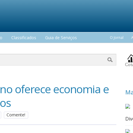
mo
Classificados
Guia de Serviços
O Jornal
leno oferece economia e
Ma
dos
Comente!
Div