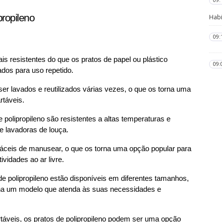
09:
propileno
Habi
09:
ais resistentes do que os pratos de papel ou plástico 
09:
dos para uso repetido.
ser lavados e reutilizados várias vezes, o que os torna uma 
rtáveis.
e polipropileno são resistentes a altas temperaturas e 
e lavadoras de louça.
 fáceis de manusear, o que os torna uma opção popular para 
vidades ao ar livre.
 de polipropileno estão disponíveis em diferentes tamanhos, 
lha um modelo que atenda às suas necessidades e 
áveis, os pratos de polipropileno podem ser uma opção 