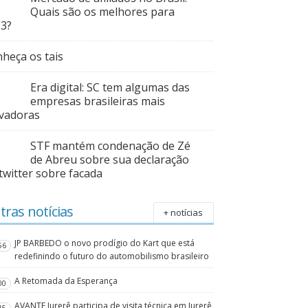
Quais são os melhores para
23?
heça os tais
Era digital: SC tem algumas das
empresas brasileiras mais
vadoras
STF mantém condenação de Zé
de Abreu sobre sua declaração
twitter sobre facada
tras notícias
+ notícias
JP BARBEDO o novo prodígio do Kart que está
56
redefinindo o futuro do automobilismo brasileiro
A Retomada da Esperança
00
AVANTE Jurerê participa de visita técnica em Jurerê