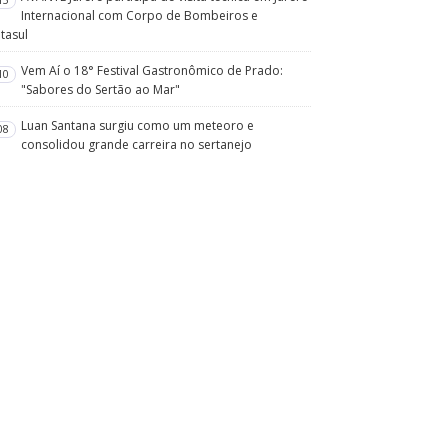
15
Internacional com Corpo de Bombeiros e
tasul
Vem Aí o 18° Festival Gastronômico de Prado:
10
"Sabores do Sertão ao Mar"
Luan Santana surgiu como um meteoro e
08
consolidou grande carreira no sertanejo