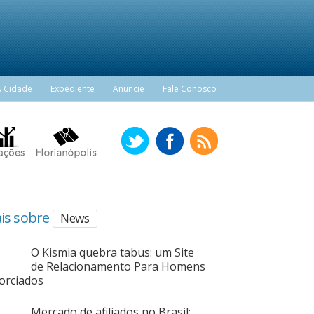
A Cidade
Expediente
Anuncie
Fale Conosco
is sobre
News
O Kismia quebra tabus: um Site
de Relacionamento Para Homens
orciados
Mercado de afiliados no Brasil: