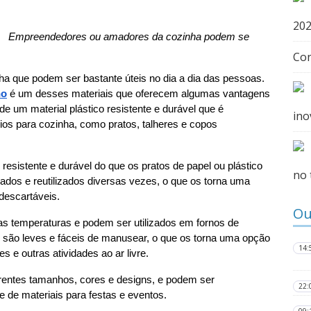
20
Empreendedores ou amadores da cozinha podem se 
Con
a que podem ser bastante úteis no dia a dia das pessoas. 
no
 é um desses materiais que oferecem algumas vantagens 
de um material plástico resistente e durável que é 
ino
ios para cozinha, como pratos, talheres e copos 
esistente e durável do que os pratos de papel ou plástico 
no 
ados e reutilizados diversas vezes, o que os torna uma 
descartáveis.
Ou
as temperaturas e podem ser utilizados em fornos de 
são leves e fáceis de manusear, o que os torna uma opção 
14:
e outras atividades ao ar livre.
erentes tamanhos, cores e designs, e podem ser 
22:
e de materiais para festas e eventos.