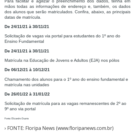
Para facilitar e agilizar o preenchimento dos dados, tenha em
mãos todas as informações de endereço e, também, os dados
Cinema
dos alunos que serão matriculados. Confira, abaixo, as principais
datas de matrícula.
De 24/11/21 à 30/11/21
Agenda Cultural
Solicitação de vagas via portal para estudantes do 1º ano do
Ensino Fundamental
Anuncie
De 24/11/21 à 30/11/21
Matrícula na Educação de Jovens e Adultos (EJA) nos pólos
De 06/12/21 à 10/12/21
Fale Conosco
Chamamento dos alunos para o 1º ano do ensino fundamental e
matrícula nas unidades
De 26/01/22 à 31/01/22
Solicitação de matrícula para as vagas remanescentes de 2º ao
9º ano via portal
Fonte: Elizandro Duarte
› FONTE: Floripa News (www.floripanews.com.br)