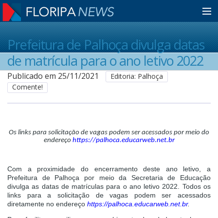
Home
Prefeitura de Palhoça divulga datas
de matrícula para o ano letivo 2022
Notícias
Publicado em 25/11/2021
Editoria: Palhoça
Comente!
Colunistas
Os links para solicitação de vagas podem ser acessados por meio do
Classificados
endereço
https://palhoca.educarweb.net.br
Guia de Serviços
Com a proximidade do encerramento deste ano letivo, a
Prefeitura de Palhoça por meio da Secretaria de Educação
divulga as datas de matrículas para o ano letivo 2022. Todos os
links para a solicitação de vagas podem ser acessados
Anuncie
diretamente no endereço
https://palhoca.educarweb.net.br
.