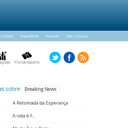
A Cidade
Expediente
Anuncie
Fale Conosco
is sobre
Breaking News
A Retomada da Esperança
A vida é F...