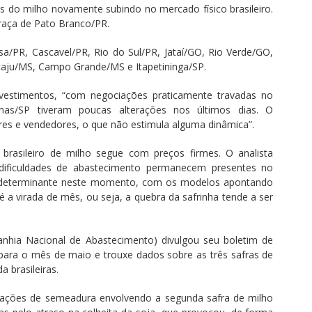
os do milho novamente subindo no mercado físico brasileiro.
raça de Pato Branco/PR.
a/PR, Cascavel/PR, Rio do Sul/PR, Jataí/GO, Rio Verde/GO,
aju/MS, Campo Grande/MS e Itapetininga/SP.
vestimentos, “com negociações praticamente travadas no
nas/SP tiveram poucas alterações nos últimos dias. O
res e vendedores, o que não estimula alguma dinâmica”.
asileiro de milho segue com preços firmes. O analista
 dificuldades de abastecimento permanecem presentes no
determinante neste momento, com os modelos apontando
é a virada de mês, ou seja, a quebra da safrinha tende a ser
anhia Nacional de Abastecimento) divulgou seu boletim de
para o mês de maio e trouxe dados sobre as três safras de
 brasileiras.
rações de semeadura envolvendo a segunda safra de milho