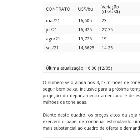
Variação
CONTRATO
US$/bu
(cts/US$)
mai/21
16,605
23
jul/21
16,425
27,75
ago/21
15,725
19
set/21
14,8625
14,25
Última atualização: 16:00 (12/05)
O número veio ainda nos 3,27 milhões de ton
seguir bem baixa, inclusive para a próxima te
projeção do departamento americano é de est
milhões de toneladas.
Diante deste quadro, os preços altos da soja 
exercem o papel de continuar estimulando um 
mais substancial ao quadro de oferta e demand