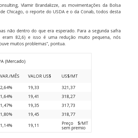
onsulting, Vlamir Brandalizze, as movimentações da Bolsa
a de Chicago, o reporte do USDA e o da Conab, todos desta
 mas não dentro do que era esperado. Para a segunda safra
s eram 82,6) e isso é uma redução muito pequena, nós
uve muitos problemas”, pontua.
 (Mercado)
VAR./MÊS
VALOR US$
US$/MT
2,64%
19,33
321,37
1,64%
19,41
318,27
1,47%
19,35
317,73
1,80%
19,45
318,77
Preço $/MT
1,14%
19,11
sem premio