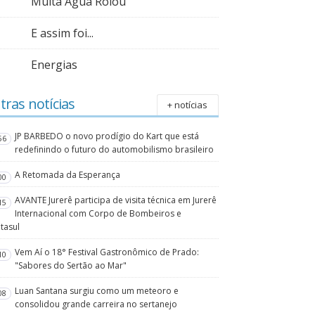
Muita Água Rolou
E assim foi...
Energias
tras notícias
+ notícias
JP BARBEDO o novo prodígio do Kart que está
56
redefinindo o futuro do automobilismo brasileiro
A Retomada da Esperança
00
AVANTE Jurerê participa de visita técnica em Jurerê
15
Internacional com Corpo de Bombeiros e
tasul
Vem Aí o 18° Festival Gastronômico de Prado:
10
"Sabores do Sertão ao Mar"
Luan Santana surgiu como um meteoro e
08
consolidou grande carreira no sertanejo