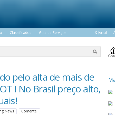
mo
Classificados
Guia de Serviços
O Jornal
o pelo alta de mais de
Ma
T ! No Brasil preço alto,
ais!
king News
Comente!