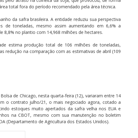
 pelo atraso na colheita da soja, que provocou, de forma
rea total fora do período recomendado pela área técnica.
nho da safra brasileira. A entidade reduziu sua perspectiva
hões de toneladas, mesmo assim aumentando em 6,6% a
e 8,8% no plantio com 14,968 milhões de hectares.
dade estima produção total de 106 milhões de toneladas,
as redução na comparação com as estimativas de abril (109
Bolsa de Chicago, nesta quarta-feira (12), variaram entre 14
om o contrato julho/21, o mais negociado agora, cotado a
tindo estoques muito apertados da safra velha nos EUA e
ganhos na CBOT, mesmo com sua manutenção no boletim
DA (Departamento de Agricultura dos Estados Unidos).