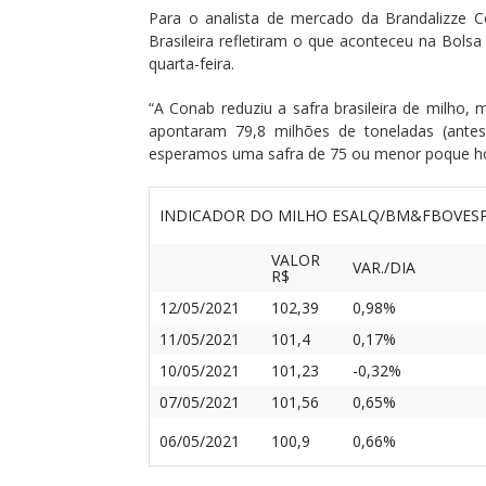
Para o analista de mercado da Brandalizze C
Brasileira refletiram o que aconteceu na Bols
quarta-feira.
“A Conab reduziu a safra brasileira de milho,
apontaram 79,8 milhões de toneladas (ante
esperamos uma safra de 75 ou menor poque ho
INDICADOR DO MILHO ESALQ/BM&FBOVESPA
VALOR
VAR./DIA
R$
12/05/2021
102,39
0,98%
11/05/2021
101,4
0,17%
10/05/2021
101,23
-0,32%
07/05/2021
101,56
0,65%
06/05/2021
100,9
0,66%