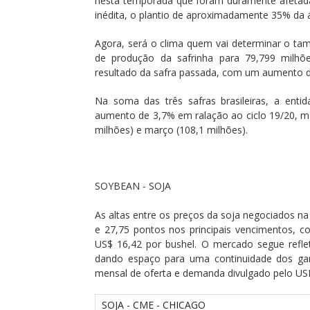
nesta temporada que foram duramente afetadas
inédita, o plantio de aproximadamente 35% da á
Agora, será o clima quem vai determinar o tama
de produção da safrinha para 79,799 mil
resultado da safra passada, com um aumento d
Na soma das três safras brasileiras, a enti
aumento de 3,7% em ralação ao ciclo 19/20, m
milhões) e março (108,1 milhões).
SOYBEAN - SOJA
As altas entre os preços da soja negociados na 
e 27,75 pontos nos principais vencimentos, c
US$ 16,42 por bushel. O mercado segue refle
dando espaço para uma continuidade dos 
mensal de oferta e demanda divulgado pelo US
SOJA - CME - CHICAGO