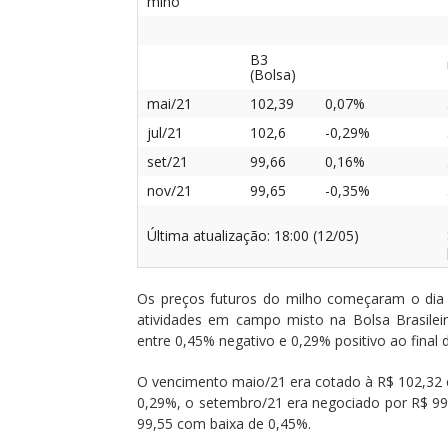
miho
B3
(Bolsa)
mai/21
102,39
0,07%
jul/21
102,6
-0,29%
set/21
99,66
0,16%
nov/21
99,65
-0,35%
Última atualização: 18:00 (12/05)
Os preços futuros do milho começaram o dia 
atividades em campo misto na Bolsa Brasileir
entre 0,45% negativo e 0,29% positivo ao final d
O vencimento maio/21 era cotado à R$ 102,32 c
0,29%, o setembro/21 era negociado por R$ 99
99,55 com baixa de 0,45%.