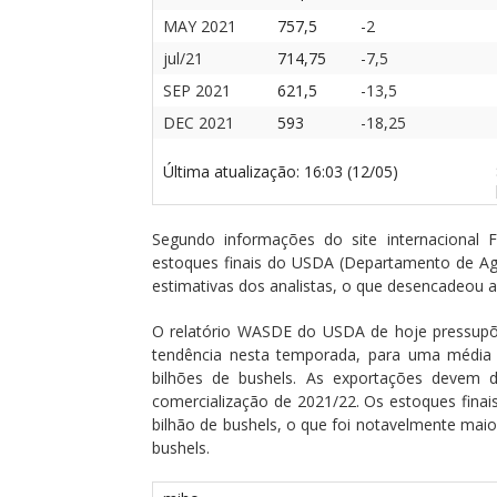
MAY 2021
757,5
-2
jul/21
714,75
-7,5
SEP 2021
621,5
-13,5
DEC 2021
593
-18,25
Última atualização: 16:03 (12/05)
Segundo informações do site internacional 
estoques finais do USDA (Departamento de Agr
estimativas dos analistas, o que desencadeou 
O relatório WASDE do USDA de hoje pressupõe 
tendência nesta temporada, para uma média 
bilhões de bushels. As exportações devem 
comercialização de 2021/22. Os estoques finai
bilhão de bushels, o que foi notavelmente mai
bushels.