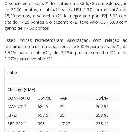
O vencimento maio/21 foi cotado à US$ 6,80 com valorização
de 25,00 pontos, o julho/21 valeu US$ 6,57 com elevação de
Cinema
25,00 pontos, o setembro/21 foi negociado por US$ 5,93 com
alta de 17,25 pontos e o dezembro/21 teve valor US$ 5,68 com
ganho de 17,50 pontos.
Agenda Cultural
Esses índices representaram valorização, com relação ao
fechamento da última sexta-feira, de 3,82% para o maio/21, de
Anuncie
3,96% para o julho/21, de 3,13% para o setembro/21 e de
3,27% para dezembro/21.
Fale Conosco
miho
Chicago (CME)
CONTRATO
US$/bu
VAR
US$/MT
MAY 2021
680,5
25
267,91
jul/21
657,5
25
258,86
SEP 2021
593
17,25
233,46