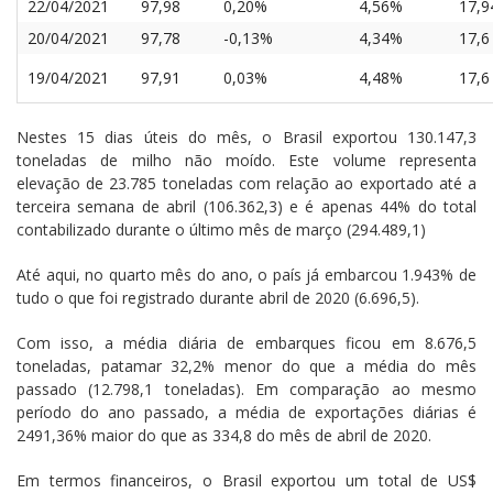
22/04/2021
97,98
0,20%
4,56%
17,9
20/04/2021
97,78
-0,13%
4,34%
17,6
19/04/2021
97,91
0,03%
4,48%
17,6
Nestes 15 dias úteis do mês, o Brasil exportou 130.147,3
toneladas de milho não moído. Este volume representa
elevação de 23.785 toneladas com relação ao exportado até a
terceira semana de abril (106.362,3) e é apenas 44% do total
contabilizado durante o último mês de março (294.489,1)
Até aqui, no quarto mês do ano, o país já embarcou 1.943% de
tudo o que foi registrado durante abril de 2020 (6.696,5).
Com isso, a média diária de embarques ficou em 8.676,5
toneladas, patamar 32,2% menor do que a média do mês
passado (12.798,1 toneladas). Em comparação ao mesmo
período do ano passado, a média de exportações diárias é
2491,36% maior do que as 334,8 do mês de abril de 2020.
Em termos financeiros, o Brasil exportou um total de US$