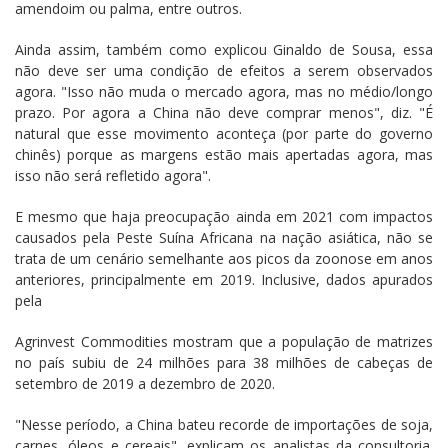
amendoim ou palma, entre outros.
Ainda assim, também como explicou Ginaldo de Sousa, essa
não deve ser uma condição de efeitos a serem observados
agora. "Isso não muda o mercado agora, mas no médio/longo
prazo. Por agora a China não deve comprar menos", diz. "É
natural que esse movimento aconteça (por parte do governo
chinês) porque as margens estão mais apertadas agora, mas
isso não será refletido agora".
E mesmo que haja preocupação ainda em 2021 com impactos
causados pela Peste Suína Africana na nação asiática, não se
trata de um cenário semelhante aos picos da zoonose em anos
anteriores, principalmente em 2019. Inclusive, dados apurados
pela
Agrinvest Commodities mostram que a população de matrizes
no país subiu de 24 milhões para 38 milhões de cabeças de
setembro de 2019 a dezembro de 2020.
"Nesse período, a China bateu recorde de importações de soja,
carnes, óleos e cereais", explicam os analistas da consultoria.