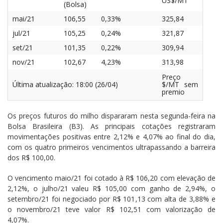
US$/MT
(Bolsa)
mai/21
106,55
0,33%
325,84
jul/21
105,25
0,24%
321,87
set/21
101,35
0,22%
309,94
nov/21
102,67
4,23%
313,98
Preço
Última atualização: 18:00 (26/04)
$/MT sem
premio
Os preços futuros do milho dispararam nesta segunda-feira na
Bolsa Brasileira (B3). As principais cotações registraram
movimentações positivas entre 2,12% e 4,07% ao final do dia,
com os quatro primeiros vencimentos ultrapassando a barreira
dos R$ 100,00.
O vencimento maio/21 foi cotado à R$ 106,20 com elevação de
2,12%, o julho/21 valeu R$ 105,00 com ganho de 2,94%, o
setembro/21 foi negociado por R$ 101,13 com alta de 3,88% e
o novembro/21 teve valor R$ 102,51 com valorização de
4,07%.