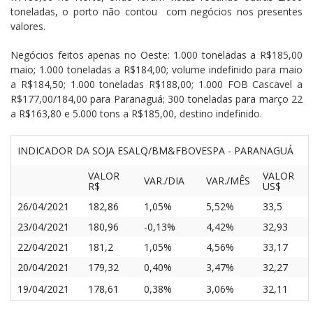
toneladas, o porto não contou com negócios nos presentes
valores.
Negócios feitos apenas no Oeste: 1.000 toneladas a R$185,00
maio; 1.000 toneladas a R$184,00; volume indefinido para maio
a R$184,50; 1.000 toneladas R$188,00; 1.000 FOB Cascavel a
R$177,00/184,00 para Paranaguá; 300 toneladas para março 22
a R$163,80 e 5.000 tons a R$185,00, destino indefinido.
INDICADOR DA SOJA ESALQ/BM&FBOVESPA - PARANAGUÁ
VALOR
VALOR
VAR./DIA
VAR./MÊS
R$
US$
26/04/2021
182,86
1,05%
5,52%
33,5
23/04/2021
180,96
-0,13%
4,42%
32,93
22/04/2021
181,2
1,05%
4,56%
33,17
20/04/2021
179,32
0,40%
3,47%
32,27
19/04/2021
178,61
0,38%
3,06%
32,11