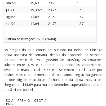
mai/21
15,69
29,25
1,9
jul/21
15,3925
23,25
1,53
ago/21
14,89
21,5
1,47
set/21
14,04
21,75
1,57
Última atualização: 16:00 (26/04)
Os preços da soja continuam subindo na Bolsa de Chicago
nesta abertura de semana, depois da disparada da semana
anterior. Perto de 7h30 (horário de Brasília), as cotações
subiam entre 3,75 e 7 pontos nos principais vencimentos,
levando o maio a US$ 15,46 e o setembro a US$ 13,86 por
bushel. Mais cedo, o mercado da oleaginosa registrava ganhos
de dois dígitos e acabram fechando o dia ainda mais altos,
chegando a $15,69 para maio. e Setembro superando a barreria
dos $14 por bushel.
SOJA - PREMIO - CBOT /
PNG