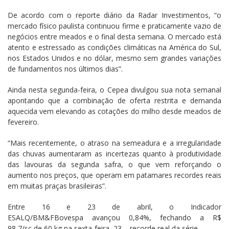
De acordo com o reporte diário da Radar Investimentos, “o
mercado físico paulista continuou firme e praticamente vazio de
negócios entre meados e o final desta semana. O mercado está
atento e estressado as condições climáticas na América do Sul,
nos Estados Unidos e no dólar, mesmo sem grandes variações
de fundamentos nos últimos dias”.
Ainda nesta segunda-feira, o Cepea divulgou sua nota semanal
apontando que a combinação de oferta restrita e demanda
aquecida vem elevando as cotações do milho desde meados de
fevereiro.
“Mais recentemente, o atraso na semeadura e a irregularidade
das chuvas aumentaram as incertezas quanto à produtividade
das lavouras da segunda safra, o que vem reforçando o
aumento nos preços, que operam em patamares recordes reais
em muitas praças brasileiras”.
Entre 16 e 23 de abril, o Indicador
ESALQ/BM&FBovespa avançou 0,84%, fechando a R$
98,7/sc de 60 kg na sexta-feira, 23 – recorde real da série.