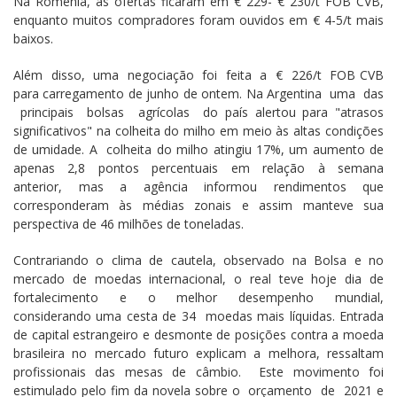
Na Romênia, as ofertas ficaram em € 229- € 230/t FOB CVB,
enquanto muitos compradores foram ouvidos em € 4-5/t mais
baixos.
Além disso, uma negociação foi feita a € 226/t FOB CVB
para carregamento de junho de ontem. Na Argentina uma das
principais bolsas agrícolas do país alertou para "atrasos
significativos" na colheita do milho em meio às altas condições
de umidade. A colheita do milho atingiu 17%, um aumento de
apenas 2,8 pontos percentuais em relação à semana
anterior, mas a agência informou rendimentos que
corresponderam às médias zonais e assim manteve sua
perspectiva de 46 milhões de toneladas.
Contrariando o clima de cautela, observado na Bolsa e no
mercado de moedas internacional, o real teve hoje dia de
fortalecimento e o melhor desempenho mundial,
considerando uma cesta de 34 moedas mais líquidas. Entrada
de capital estrangeiro e desmonte de posições contra a moeda
brasileira no mercado futuro explicam a melhora, ressaltam
profissionais das mesas de câmbio. Este movimento foi
estimulado pelo fim da novela sobre o orçamento de 2021 e