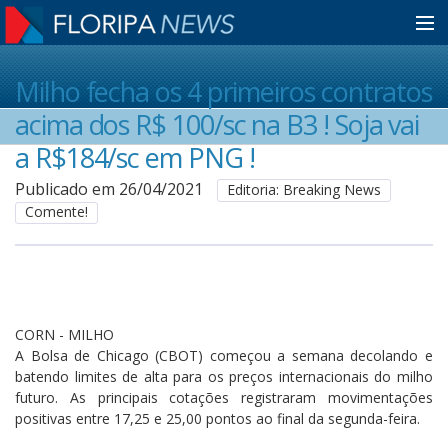
Home
Milho fecha os 4 primeiros contratos
acima dos R$ 100/sc na B3 ! Soja vai
Notícias
a R$184/sc em PNG !
Publicado em 26/04/2021
Editoria: Breaking News
Comente!
Colunistas
Classificados
CORN - MILHO
Guia de Serviços
A Bolsa de Chicago (CBOT) começou a semana decolando e
batendo limites de alta para os preços internacionais do milho
futuro. As principais cotações registraram movimentações
Anuncie
positivas entre 17,25 e 25,00 pontos ao final da segunda-feira.