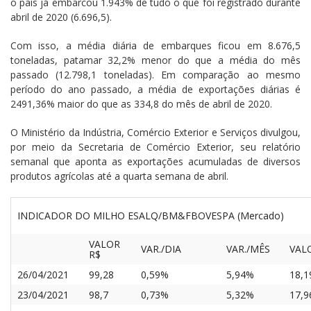
o país já embarcou 1.943% de tudo o que foi registrado durante
abril de 2020 (6.696,5).
Com isso, a média diária de embarques ficou em 8.676,5
toneladas, patamar 32,2% menor do que a média do mês
passado (12.798,1 toneladas). Em comparação ao mesmo
período do ano passado, a média de exportações diárias é
2491,36% maior do que as 334,8 do mês de abril de 2020.
O Ministério da Indústria, Comércio Exterior e Serviços divulgou,
por meio da Secretaria de Comércio Exterior, seu relatório
semanal que aponta as exportações acumuladas de diversos
produtos agrícolas até a quarta semana de abril.
INDICADOR DO MILHO ESALQ/BM&FBOVESPA (Mercado)
VALOR
VAR./DIA
VAR./MÊS
VAL
R$
26/04/2021
99,28
0,59%
5,94%
18,1
23/04/2021
98,7
0,73%
5,32%
17,9