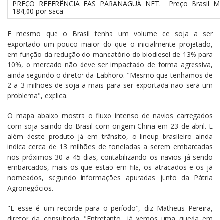
PREÇO REFERÊNCIA FAS PARANAGUÁ NET. Preço Brasil M
184,00 por saca
E mesmo que o Brasil tenha um volume de soja a ser
exportado um pouco maior do que o inicialmente projetado,
em função da redução do mandatório do biodiesel de 13% para
10%, o mercado não deve ser impactado de forma agressiva,
ainda segundo o diretor da Labhoro. "Mesmo que tenhamos de
2 a 3 milhões de soja a mais para ser exportada não será um
problema", explica.
O mapa abaixo mostra o fluxo intenso de navios carregados
com soja saindo do Brasil com origem China em 23 de abril. E
além deste produto já em trânsito, o lineup brasileiro ainda
indica cerca de 13 milhões de toneladas a serem embarcadas
nos próximos 30 a 45 dias, contabilizando os navios já sendo
embarcados, mais os que estão em fila, os atracados e os já
nomeados, segundo informações apuradas junto da Pátria
Agronegócios.
"E esse é um recorde para o período", diz Matheus Pereira,
diretor da consultoria. "Entretanto, já vemos uma queda em