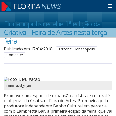
Home
Florianópolis recebe 1ª edição da
Criativa - Feira de Artes nesta terça-
Notícias
feira
Publicado em 17/04/2018
Editoria: Florianópolis
Comente!
Colunistas
Classificados
Foto: Divulgação
Guia de Serviços
Promover um espaço de expansão artística e cultural é
o objetivo da Criativa – Feira de Artes. Promovida pela
produtora independente Bapho Cultural em parceria
Anuncie
com o Lambretta Bar, a primeira edição da feira, que vai