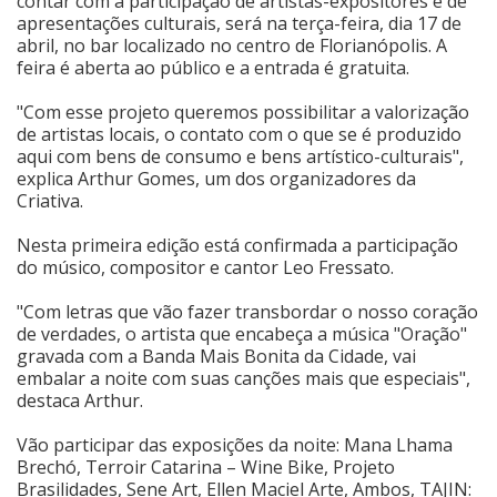
contar com a participação de artistas-expositores e de
apresentações culturais, será na terça-feira, dia 17 de
Cinema
abril, no bar localizado no centro de Florianópolis. A
feira é aberta ao público e a entrada é gratuita.
"Com esse projeto queremos possibilitar a valorização
Agenda Cultural
de artistas locais, o contato com o que se é produzido
aqui com bens de consumo e bens artístico-culturais",
explica Arthur Gomes, um dos organizadores da
Anuncie
Criativa.
Nesta primeira edição está confirmada a participação
Fale Conosco
do músico, compositor e cantor Leo Fressato.
"Com letras que vão fazer transbordar o nosso coração
de verdades, o artista que encabeça a música "Oração"
gravada com a Banda Mais Bonita da Cidade, vai
embalar a noite com suas canções mais que especiais",
destaca Arthur.
Vão participar das exposições da noite: Mana Lhama
Brechó, Terroir Catarina – Wine Bike, Projeto
Brasilidades, Sene Art, Ellen Maciel Arte, Ambos, TAJIN: