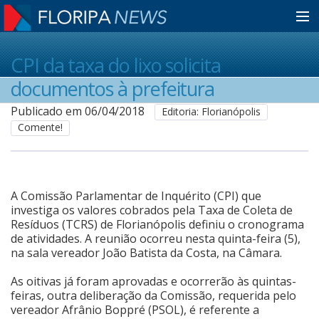
Home
CPI da taxa do lixo solicita
documentos à prefeitura
Notícias
Publicado em 06/04/2018
Editoria: Florianópolis
Comente!
Colunistas
A Comissão Parlamentar de Inquérito (CPI) que
Classificados
investiga os valores cobrados pela Taxa de Coleta de
Resíduos (TCRS) de Florianópolis definiu o cronograma
de atividades. A reunião ocorreu nesta quinta-feira (5),
Guia de Serviços
na sala vereador João Batista da Costa, na Câmara.
As oitivas já foram aprovadas e ocorrerão às quintas-
feiras, outra deliberação da Comissão, requerida pelo
Anuncie
vereador Afrânio Boppré (PSOL), é referente a