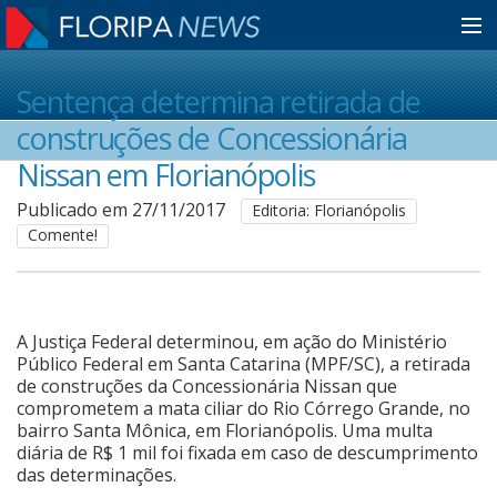
Home
Sentença determina retirada de
construções de Concessionária
Notícias
Nissan em Florianópolis
Publicado em 27/11/2017
Editoria: Florianópolis
Comente!
Colunistas
Classificados
A Justiça Federal determinou, em ação do Ministério
Público Federal em Santa Catarina (MPF/SC), a retirada
de construções da Concessionária Nissan que
Guia de Serviços
comprometem a mata ciliar do Rio Córrego Grande, no
bairro Santa Mônica, em Florianópolis. Uma multa
diária de R$ 1 mil foi fixada em caso de descumprimento
Anuncie
das determinações.