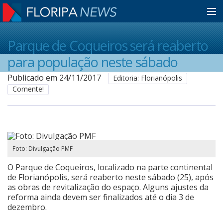
Home
Parque de Coqueiros será reaberto
para população neste sábado
Notícias
Publicado em 24/11/2017
Editoria: Florianópolis
Comente!
Colunistas
Classificados
Foto: Divulgação PMF
O Parque de Coqueiros, localizado na parte continental
Guia de Serviços
de Florianópolis, será reaberto neste sábado (25), após
as obras de revitalização do espaço. Alguns ajustes da
reforma ainda devem ser finalizados até o dia 3 de
dezembro.
Anuncie