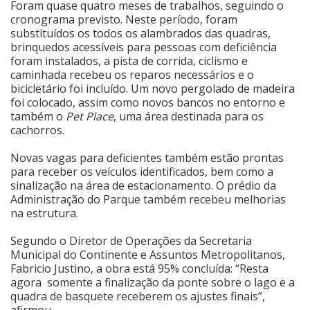
Foram quase quatro meses de trabalhos, seguindo o
cronograma previsto. Neste período, foram
Cinema
substituídos os todos os alambrados das quadras,
brinquedos acessíveis para pessoas com deficiência
foram instalados, a pista de corrida, ciclismo e
Agenda Cultural
caminhada recebeu os reparos necessários e o
bicicletário foi incluído. Um novo pergolado de madeira
foi colocado, assim como novos bancos no entorno e
também o
Pet Place
, uma área destinada para os
Anuncie
cachorros.
Novas vagas para deficientes também estão prontas
Fale Conosco
para receber os veículos identificados, bem como a
sinalização na área de estacionamento. O prédio da
Administração do Parque também recebeu melhorias
na estrutura.
Segundo o Diretor de Operações da Secretaria
Municipal do Continente e Assuntos Metropolitanos,
Fabricio Justino, a obra está 95% concluída: “Resta
agora somente a finalização da ponte sobre o lago e a
quadra de basquete receberem os ajustes finais”,
afirmou.