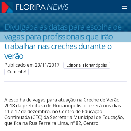
Home
Divulgada as datas para escolha de
vagas para profissionais que irão
Notícias
trabalhar nas creches durante o
verão
Colunistas
Publicado em 23/11/2017
Editoria: Florianópolis
Comente!
Classificados
A escolha de vagas para atuação na Creche de Verão
Guia de Serviços
2018 da prefeitura de Florianópolis ocorrerá nos dias
11 e 12 de dezembro, no Centro de Educação
Continuada (CEC) da Secretaria Municipal de Educação,
Anuncie
que fica na Rua Ferreira Lima, nº 82, Centro.