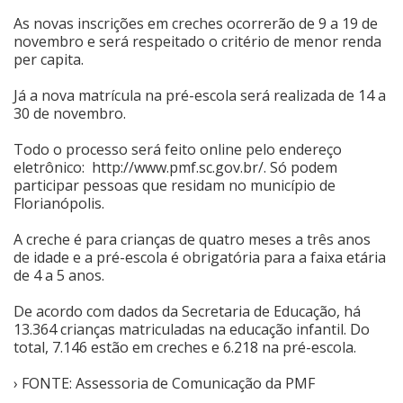
As novas inscrições em creches ocorrerão de 9 a 19 de
Cinema
novembro e será respeitado o critério de menor renda
per capita.
Agenda Cultural
Já a nova matrícula na pré-escola será realizada de 14 a
30 de novembro.
Todo o processo será feito online pelo endereço
Anuncie
eletrônico: http://www.pmf.sc.gov.br/. Só podem
participar pessoas que residam no município de
Florianópolis.
Fale Conosco
A creche é para crianças de quatro meses a três anos
de idade e a pré-escola é obrigatória para a faixa etária
de 4 a 5 anos.
De acordo com dados da Secretaria de Educação, há
13.364 crianças matriculadas na educação infantil. Do
total, 7.146 estão em creches e 6.218 na pré-escola.
› FONTE: Assessoria de Comunicação da PMF