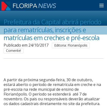
Home
Prefeitura da Capital abrirá período
para rematrículas, inscrições e
Notícias
matrículas em creches e pré-escola
Publicado em 24/10/2017
Editoria: Florianópolis
Comente!
Colunistas
Classificados
A partir da próxima segunda-feira, 30 de outubro,
Guia de Serviços
estará aberto o período de rematrícula em creche e na
pré-escola na rede municipal de ensino de
Florianópolis. O período se estenderá até 7 de
novembro. Os pais ou responsáveis deverão atualizar
Anuncie
os dados cadastrais diretamente no site da prefeitura.