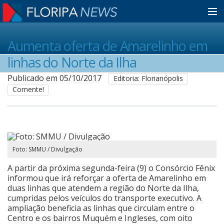
Home
Aumenta oferta de Amarelinho em
linhas do Norte da Ilha
Notícias
Publicado em 05/10/2017
Editoria: Florianópolis
Comente!
Colunistas
Classificados
Foto: SMMU / Divulgação
A partir da próxima segunda-feira (9) o Consórcio Fênix
Guia de Serviços
informou que irá reforçar a oferta de Amarelinho em
duas linhas que atendem a região do Norte da Ilha,
cumpridas pelos veículos do transporte executivo. A
ampliação beneficia as linhas que circulam entre o
Anuncie
Centro e os bairros Muquém e Ingleses, com oito