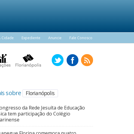
A Cidade
Expediente
Anuncie
Fale Conosco
is sobre
Florianópolis
Congresso da Rede Jesuíta de Educação
ica tem participação do Colégio
arinense
apegue Floripa comemora quatro