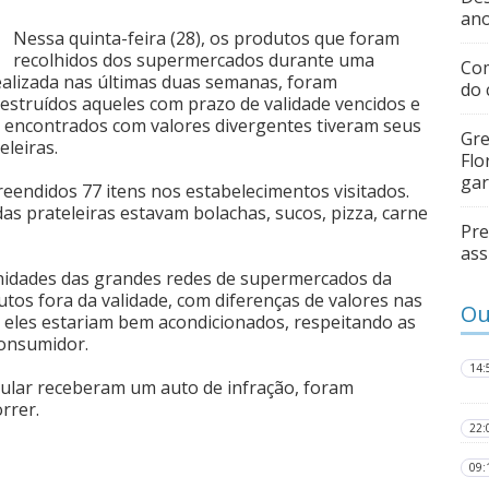
ano
Nessa quinta-feira (28), os produtos que foram
recolhidos dos supermercados durante uma
Com
realizada nas últimas duas semanas, foram
do 
struídos aqueles com prazo de validade vencidos e
 encontrados com valores divergentes tiveram seus
Gre
eleiras.
Flo
gar
reendidos 77 itens nos estabelecimentos visitados.
as prateleiras estavam bolachas, sucos, pizza, carne
Pre
ass
unidades das grandes redes de supermercados da
dutos fora da validade, com diferenças de valores nas
Ou
 se eles estariam bem acondicionados, respeitando as
onsumidor.
14:
ular receberam um auto de infração, foram
rrer.
22:
09: