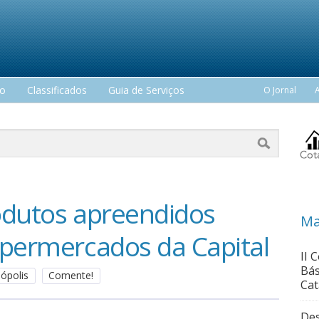
mo
Classificados
Guia de Serviços
O Jornal
odutos apreendidos
Ma
upermercados da Capital
II 
Bás
nópolis
Comente!
Cat
Des