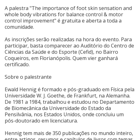
A palestra "The importance of foot skin sensation and
Cinema
whole body vibrations for balance control & motor
control improvement" é gratuita e aberta a toda a
comunidade.
Agenda Cultural
As inscrições serão realizadas na hora do evento. Para
participar, basta comparecer ao Auditório do Centro de
Ciências da Saúde e do Esporte (Cefid), no Bairro
Anuncie
Coqueiros, em Florianópolis. Quem vier ganhará
certificado.
Fale Conosco
Sobre o palestrante
Ewald Hennig é formado e pós-graduado em Física pela
Universidade W. J. Goethe, de Frankfurt, na Alemanha.
De 1981 a 1984, trabalhou e estudou no Departamento
de Biomecânica da Universidade do Estado da
Pensilvânia, nos Estados Unidos, onde concluiu um
pós-doutorado em licenciatura.
Hennig tem mais de 350 publicações no mundo inteiro,
entre artigos, resumos e capítulos de livros com temas