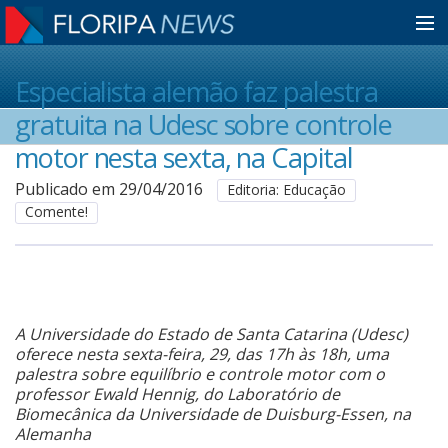
Home
Especialista alemão faz palestra
gratuita na Udesc sobre controle
Notícias
motor nesta sexta, na Capital
Publicado em 29/04/2016
Editoria: Educação
Comente!
Colunistas
Classificados
A Universidade do Estado de Santa Catarina (Udesc)
Guia de Serviços
oferece nesta sexta-feira, 29, das 17h às 18h, uma
palestra sobre equilíbrio e controle motor com o
professor Ewald Hennig, do Laboratório de
Biomecânica da Universidade de Duisburg-Essen, na
Anuncie
Alemanha