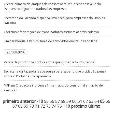
Cresce número de ataques de ransomware, vírus responsável pelo
"sequestro digital" de dados das empresas
Secretaria da Fazenda dispensa livro fiscal para empresas do Simples
Nacional
Correios e federações de trabalhadores assinam acordo coletivo
Liminar bloqueia R$ 5 milhões de envolvidos em fraudes no leite
20/09/2016
Venda de produto vencido é crime que dispensa laudo pericial
Secretaria da Fazenda faz pesquisa para saber o que o cidadão pensa
sobre o Portal da Transparência
MPF em Chapecó e indígenas firmam acordo com jornal em ação de
execução
primeiro
anterior
-10
55
56
57
58
59
60
61
62
63
64
65
66
67
68
69
70
71
72
73
74
75
+10
próximo
último