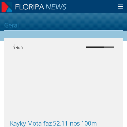
Home
Geral
Notícias
3
de
3
Colunistas
Classificados
Guia de Serviços
Anuncie
Kayky Mota faz 52.11 nos 100m
Lua