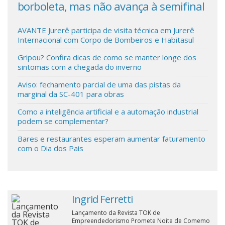
m
borboleta, mas não avança à semifinal
met
no 
Cinema
AVANTE Jurerê participa de visita técnica em Jurerê
Internacional com Corpo de Bombeiros e Habitasul
Agenda Cultural
Gripou? Confira dicas de como se manter longe dos
sintomas com a chegada do inverno
Anuncie
Aviso: fechamento parcial de uma das pistas da
marginal da SC-401 para obras
Como a inteligência artificial e a automação industrial
Fale Conosco
podem se complementar?
Bares e restaurantes esperam aumentar faturamento
com o Dia dos Pais
Ingrid Ferretti
Lançamento da Revista TOK de
Empreendedorismo Promete Noite de Comemo