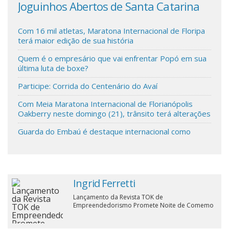
Joguinhos Abertos de Santa Catarina
que
aut
Cinema
Com 16 mil atletas, Maratona Internacional de Floripa
terá maior edição de sua história
Agenda Cultural
Quem é o empresário que vai enfrentar Popó em sua
última luta de boxe?
Anuncie
Participe: Corrida do Centenário do Avaí
Com Meia Maratona Internacional de Florianópolis
Oakberry neste domingo (21), trânsito terá alterações
Fale Conosco
Guarda do Embaú é destaque internacional como
Ingrid Ferretti
Lançamento da Revista TOK de
Empreendedorismo Promete Noite de Comemo