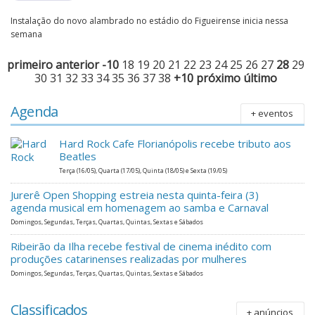
Instalação do novo alambrado no estádio do Figueirense inicia nessa
semana
primeiro
anterior
-10
18
19
20
21
22
23
24
25
26
27
28
29
30
31
32
33
34
35
36
37
38
+10
próximo
último
Agenda
+ eventos
Hard Rock Cafe Florianópolis recebe tributo aos
Beatles
Terça (16/05), Quarta (17/05), Quinta (18/05) e Sexta (19/05)
Jurerê Open Shopping estreia nesta quinta-feira (3)
agenda musical em homenagem ao samba e Carnaval
Domingos, Segundas, Terças, Quartas, Quintas, Sextas e Sábados
Ribeirão da Ilha recebe festival de cinema inédito com
produções catarinenses realizadas por mulheres
Domingos, Segundas, Terças, Quartas, Quintas, Sextas e Sábados
Classificados
+ anúncios