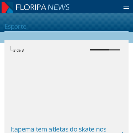
Home
Esporte
Notícias
3
de
3
Colunistas
Classificados
Guia de Serviços
Anuncie
Itapema tem atletas do skate nos
JP 