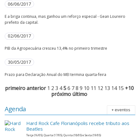
06/06/2017
E a briga continua, mas ganhou um reforço especial - Gean Loureiro
prefeito da capital.
02/06/2017
PIB da Agropecuária cresceu 13,4% no primeiro trimestre
30/05/2017
Prazo para Declaração Anual do MEI termina quarta-feira
primeiro
anterior
1
2
3
4
5
6
7
8
9
10
11
12
13
14
15
+10
próximo
último
Agenda
+ eventos
Hard Rock Cafe Florianópolis recebe tributo aos
Beatles
Terça (16/05), Quarta (17/05), Quinta (18/05) e Sexta (19/05)