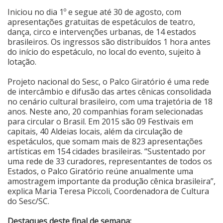
Iniciou no dia 1º e segue até 30 de agosto, com
Cinema
apresentações gratuitas de espetáculos de teatro,
dança, circo e intervenções urbanas, de 14 estados
brasileiros. Os ingressos são distribuídos 1 hora antes
Agenda Cultural
do início do espetáculo, no local do evento, sujeito à
lotação.
Projeto nacional do Sesc, o Palco Giratório é uma rede
Anuncie
de intercâmbio e difusão das artes cênicas consolidada
no cenário cultural brasileiro, com uma trajetória de 18
anos. Neste ano, 20 companhias foram selecionadas
Fale Conosco
para circular o Brasil. Em 2015 são 09 Festivais em
capitais, 40 Aldeias locais, além da circulação de
espetáculos, que somam mais de 823 apresentações
artísticas em 154 cidades brasileiras. “Sustentado por
uma rede de 33 curadores, representantes de todos os
Estados, o Palco Giratório reúne anualmente uma
amostragem importante da produção cênica brasileira”,
explica Maria Teresa Piccoli, Coordenadora de Cultura
do Sesc/SC.
Destaques deste final de semana: