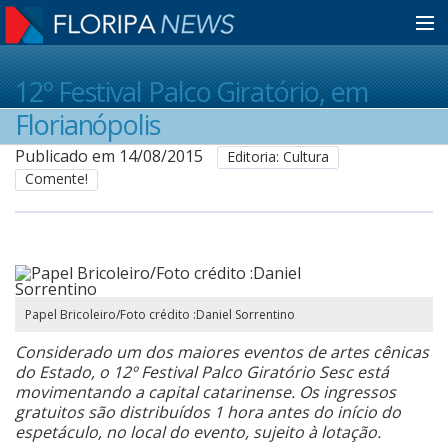
Home
12º Festival Palco Giratório, em
Florianópolis
Notícias
Publicado em 14/08/2015
Editoria: Cultura
Comente!
Colunistas
Classificados
Papel Bricoleiro/Foto crédito :Daniel Sorrentino
Guia de Serviços
Considerado um dos maiores eventos de artes cênicas
do Estado, o 12º Festival Palco Giratório Sesc está
movimentando a capital catarinense.
Os ingressos
gratuitos são distribuídos 1 hora antes do início do
Anuncie
espetáculo, no local do evento, sujeito à lotação.