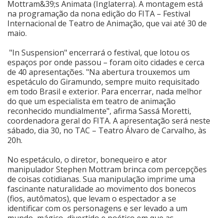
Mottram&39;s Animata (Inglaterra). A montagem está
na programação da nona edição do FITA – Festival
Cinema
Internacional de Teatro de Animação, que vai até 30 de
maio.
Agenda Cultural
"In Suspension" encerrará o festival, que lotou os
espaços por onde passou – foram oito cidades e cerca
de 40 apresentações. "Na abertura trouxemos um
espetáculo do Giramundo, sempre muito requisitado
Anuncie
em todo Brasil e exterior. Para encerrar, nada melhor
do que um especialista em teatro de animação
reconhecido mundialmente", afirma Sassá Moretti,
Fale Conosco
coordenadora geral do FITA. A apresentação será neste
sábado, dia 30, no TAC – Teatro Álvaro de Carvalho, às
20h.
No espetáculo, o diretor, bonequeiro e ator
manipulador Stephen Mottram brinca com percepções
de coisas cotidianas. Sua manipulação imprime uma
fascinante naturalidade ao movimento dos bonecos
(fios, autômatos), que levam o espectador a se
identificar com os personagens e ser levado a um
mundo mágico, divertido e poético em que as