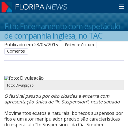
Home
Fita: Encerramento com espetáculo
de companhia inglesa, no TAC
Notícias
Publicado em 28/05/2015
Editoria: Cultura
Comente!
Colunistas
Classificados
foto: Divulgação
O festival passou por oito cidades e encerra com
Guia de Serviços
apresentação única de "In Suspension", neste sábado
Movimentos exatos e naturais, bonecos suspensos por
fios e um ator manipulador preciso são características
Anuncie
do espetáculo "In Suspension", da Cia. Stephen